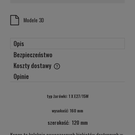
Modele 3D
Opis
Bezpieczeństwo
Koszty dostawy
Cena nie zawiera ewentualnych kosztów płatności
Opinie
typ żarówki: 1 X E27/15W
wysokość: 160 mm
szerokość: 120 mm
Kongo to kolekcja nowoczesnych kinkietów dostępnych w