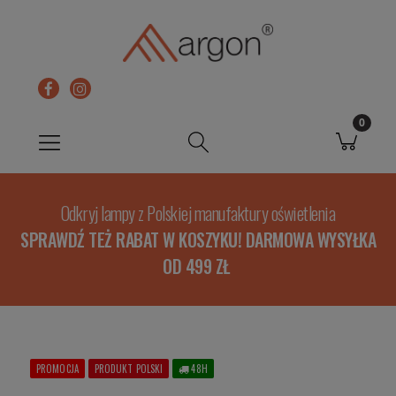
Odkryj lampy z Polskiej manufaktury oświetlenia
SPRAWDŹ TEŻ RABAT W KOSZYKU! DARMOWA WYSYŁKA
OD 499 ZŁ
PROMOCJA
PRODUKT POLSKI
48H