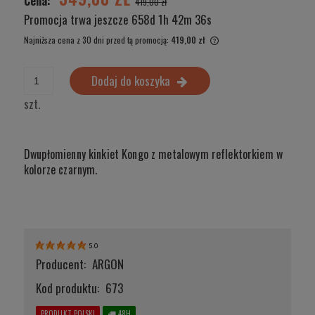
Cena:
419,00 zł
Promocja trwa jeszcze
658d 1h 42m 35s
Najniższa cena z 30 dni przed tą promocją:
419,00 zł
Jeżeli produkt jest sprze
wyświetlana jest najniżs
Dodaj do koszyka
produkt pojawił się w spr
szt.
Dwupłomienny kinkiet Kongo z metalowym reflektorkiem w
kolorze czarnym.
5.0
Producent:
ARGON
Kod produktu:
673
PRODUKT POLSKI
48H