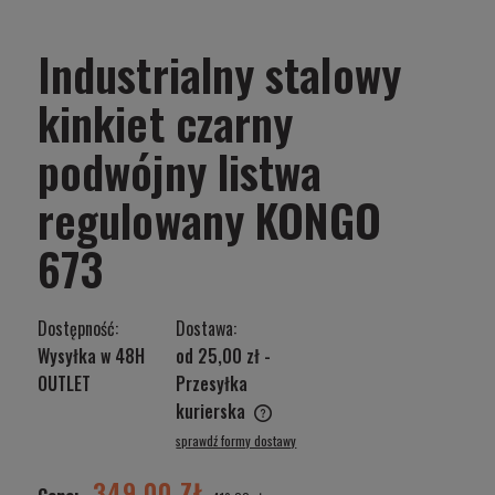
Industrialny stalowy
kinkiet czarny
podwójny listwa
regulowany KONGO
673
Dostępność:
Dostawa:
Wysyłka w 48H
od 25,00 zł
-
OUTLET
Przesyłka
kurierska
Cena nie zawiera ewentualnych kosztów płatności
sprawdź formy dostawy
349,00 ZŁ