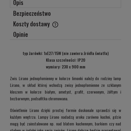
Opis
Bezpieczeństwo
Koszty dostawy
Cena nie zawiera ewentualnych kosztów płatności
Opinie
typ żarówki: 1xE27/15W (nie zawiera źródła światła)
Klasa szczelności:
IP20
wymiary: 230 x 900 mm
Zwis Lirano jednopłomienny w kolorze limonki należy do rodziny lamp
Lirano, w skład której wchodzą zwisy jednopłomienne ze szklanym
kloszem w kolorze: białym, ametyst, grafit, czerwonym, żółtym i
bezbarwnym, podsufitka chromowana.
Oświetlenie Lirano dzięki prostej formie doskonale sprawdzi się w
każdym wnętrzu. Lampy Lirano nadadzą uroku zarówno kuchni, gdzie
mogą być zainstalowane np. nad blatem kuchennym, barkiem czy nad
stołem w jadalni jako seria zwisów. Lirano dobrze będzie prezentować