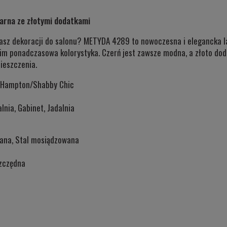
Cena nie zawiera ewentualnych kosztów
arna ze złotymi dodatkami
płatności
kasz dekoracji do salonu? METYDA 4289 to nowoczesna i elegancka l
tkim ponadczasowa kolorystyka. Czerń jest zawsze modna, a złoto do
mieszczenia.
, Hampton/Shabby Chic
lnia, Gabinet, Jadalnia
wana, Stal mosiądzowana
zczędna