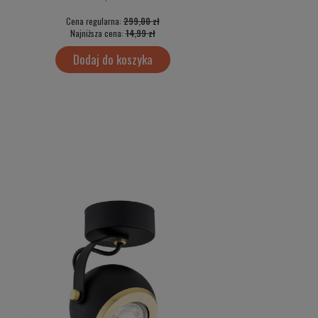
Cena regularna:
299,00 zł
Cena regularna:
499
Najniższa cena:
14,99 zł
Najniższa cena:
35,
Dodaj do koszyka
Dodaj do kos