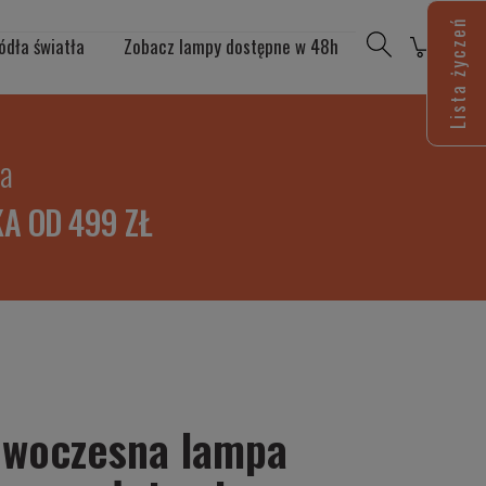
Lista życzeń
ódła światła
Zobacz lampy dostępne w 48h
ia
A OD 499 ZŁ
owoczesna lampa