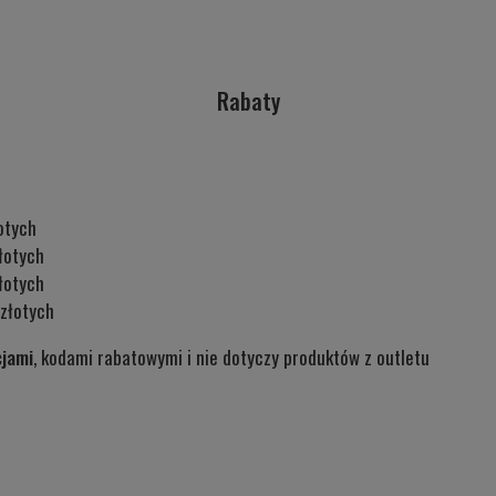
Rabaty
otych
łotych
łotych
złotych
cjami
, kodami rabatowymi i nie dotyczy produktów z outletu