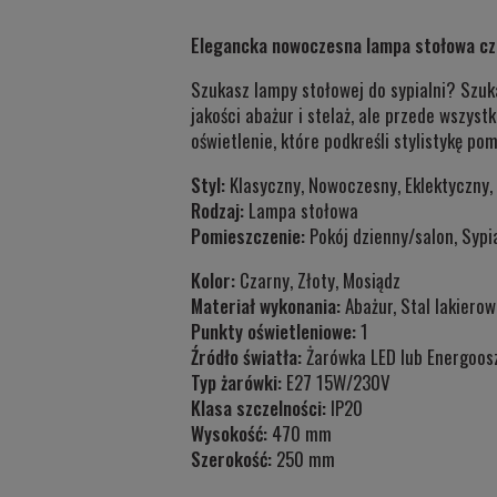
Elegancka nowoczesna lampa stołowa cz
Szukasz lampy stołowej do sypialni? Szu
jakości abażur i stelaż, ale przede wszys
oświetlenie, które podkreśli stylistykę po
Styl:
Klasyczny, Nowoczesny, Eklektyczny
Rodzaj:
Lampa stołowa
Pomieszczenie:
Pokój dzienny/salon, Sypia
Kolor:
Czarny, Złoty, Mosiądz
Materiał wykonania:
Abażur, Stal lakiero
Punkty oświetleniowe:
1
Źródło światła:
Żarówka LED lub Energoos
Typ żarówki:
E27 15W/230V
Klasa szczelności:
IP20
Wysokość:
470 mm
Szerokość:
250 mm