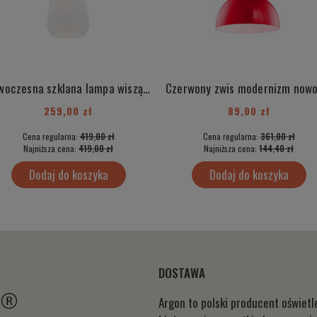
Nowoczesna szklana lampa wisząca złote detale mleczny duży klosz IRUN 4273
259,00 zł
89,00 zł
Cena regularna:
419,00 zł
Cena regularna:
361,00 zł
Najniższa cena:
419,00 zł
Najniższa cena:
144,40 zł
Dodaj do koszyka
Dodaj do koszyka
DOSTAWA
Argon to polski producent oświet