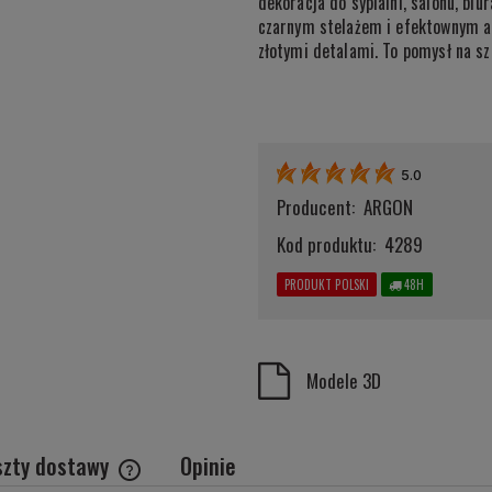
dekoracja do sypialni, salonu, bi
czarnym stelażem i efektownym a
złotymi detalami. To pomysł na sz
5.0
Producent:
ARGON
Kod produktu:
4289
PRODUKT POLSKI
48H
Modele 3D
szty dostawy
Opinie