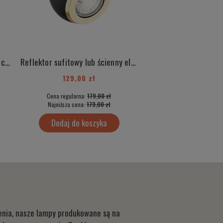
Czerwony zwis modernizm nowoczesny chrom SALVADOR 1133 big
Reflektor sufitowy lub ścienny elegancka lampa regulowana ze złotym akcentem KOS PLUS 4902 czarna
BALI 3580
129,00 zł
65,00 zł
Cena regularna:
179,00 zł
Cena regularna:
329
Najniższa cena:
179,00 zł
Najniższa cena:
29,
Dodaj do koszyka
Dodaj do kos
lenia, nasze lampy produkowane są na