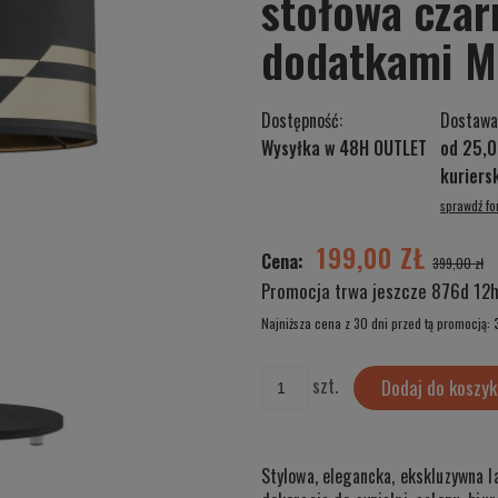
stołowa czar
dodatkami 
Dostępność:
Dostawa
Wysyłka w 48H OUTLET
od 25,0
kurier
sprawdź f
Cena nie zawiera ewentualnych kosztów
płatności
199,00 ZŁ
Cena:
399,00 zł
Promocja trwa jeszcze
876d 12h
Najniższa cena z 30 dni przed tą promocją:
Jeżeli produkt jest sprzedawany krócej n
szt.
Dodaj do koszyk
wyświetlana jest najniższa cena od mome
produkt pojawił się w sprzedaży.
Stylowa, elegancka, ekskluzywna 