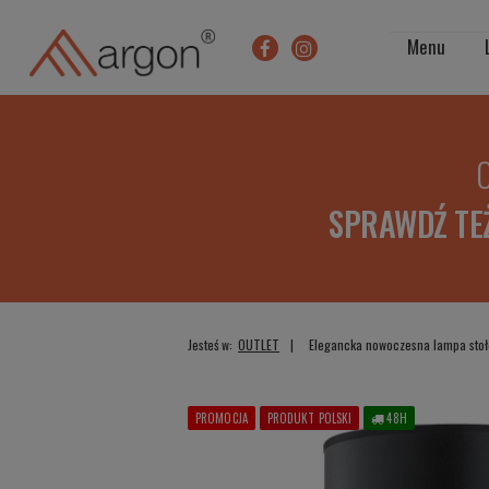
Menu
O
SPRAWDŹ TE
Jesteś w:
OUTLET
Elegancka nowoczesna lampa stoł
PROMOCJA
PRODUKT POLSKI
48H