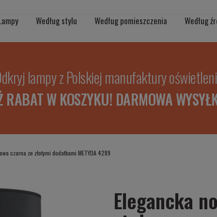
Lampy
Według stylu
Według pomieszczenia
Według źr
dkryj lampy z Polskiej manufaktury oświetlen
Ż RABAT W KOSZYKU! DARMOWA WYSYŁK
owa czarna ze złotymi dodatkami METYDA 4289
Elegancka n