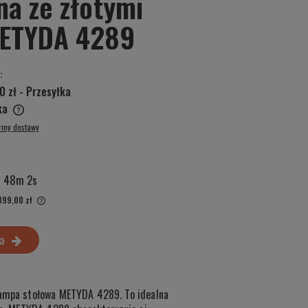
na ze złotymi
METYDA 4289
:
0 zł
- Przesyłka
ska
ormy dostawy
 48m 1s
399,00 zł
iż 30 dni,
a
ntu, kiedy
lampa stołowa METYDA 4289. To idealna