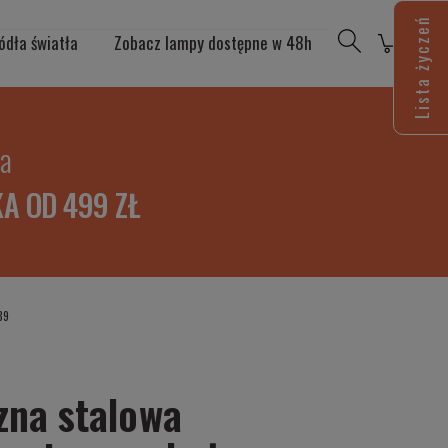
Lista życzeń
ódła światła
Zobacz lampy dostępne w 48h
ia
A OD 499 ZŁ
89
zna stalowa