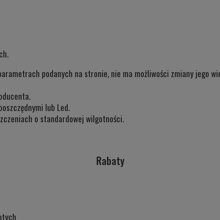
ch.
parametrach podanych na stronie, nie ma możliwości zmiany jego wiel
oducenta.
ooszczędnymi lub Led.
czeniach o standardowej wilgotności.
Rabaty
otych