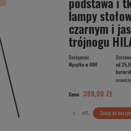
podstawa i t
lampy stołow
czarnym i ja
trójnogu HI
Dostępność:
Dostawa
Wysyłka w 48H
od 25,0
kurier
sprawdź f
Cena nie zawiera ewentualnych kosztów
płatności
389,00 ZŁ
Cena:
szt.
Dodaj do koszyk