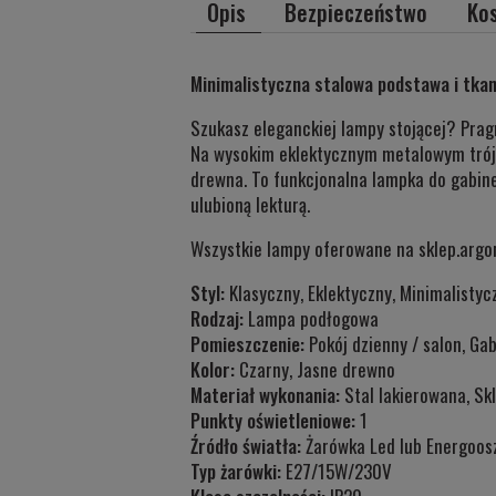
Opis
Bezpieczeństwo
Ko
Minimalistyczna stalowa podstawa i tkan
Szukasz eleganckiej lampy stojącej? Pragn
Na wysokim eklektycznym metalowym trójn
drewna. To funkcjonalna lampka do gabinet
ulubioną lekturą.
Wszystkie lampy oferowane na sklep.argon
Styl:
Klasyczny, Eklektyczny, Minimalistyc
Rodzaj:
Lampa podłogowa
Pomieszczenie:
Pokój dzienny / salon, Gab
Kolor:
Czarny, Jasne drewno
Materiał wykonania:
Stal lakierowana, Sk
Punkty oświetleniowe:
1
Źródło światła:
Żarówka Led lub Energoos
Typ żarówki:
E27/15W/230V