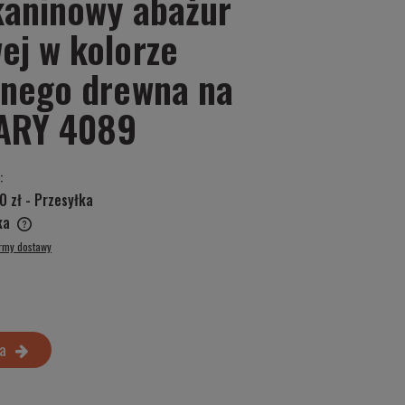
kaninowy abażur
ej w kolorze
snego drewna na
LARY 4089
:
0 zł
- Przesyłka
ska
ormy dostawy
a