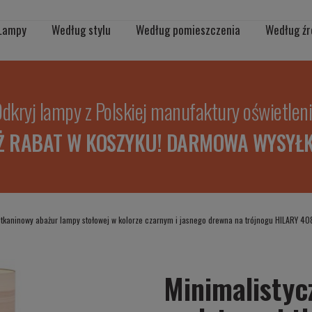
Lampy
Według stylu
Według pomieszczenia
Według źr
dkryj lampy z Polskiej manufaktury oświetlen
Ż RABAT W KOSZYKU! DARMOWA WYSYŁK
 tkaninowy abażur lampy stołowej w kolorze czarnym i jasnego drewna na trójnogu HILARY 40
Minimalistyc