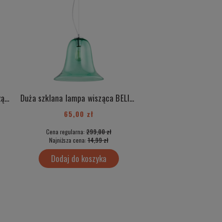
Duża szklana różowa lampa wisząca BELIZE 3714
Duża szklana lampa wisząca BELIZE 3713
65,00 zł
50,00 zł
Cena regularna:
299,00 zł
Cena regularna:
499
Najniższa cena:
14,99 zł
Najniższa cena:
35,
Dodaj do koszyka
Dodaj do kos