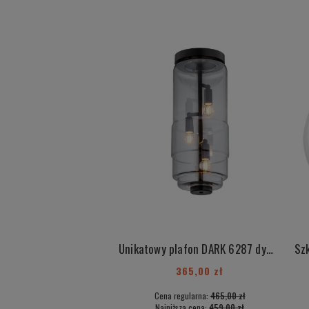
Unikatowy plafon DARK 6287 dymny klosz czarne dodatki
365,00 zł
Cena regularna:
465,00 zł
Najniższa cena:
459,00 zł