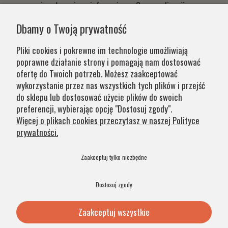
czym niezwłocznie poinformujemy. Czas realizacji
Państwa zamówień wynika z systemu naszej produkcji i
Dbamy o Twoją prywatność
chęci zapewnienia jak najwyższej jakości produktu. W
przypadku części produktów wydłużony okres oczekiwania
Pliki cookies i pokrewne im technologie umożliwiają
na zamówienie jest zaznaczony w opisie. Wierzymy, że na
poprawne działanie strony i pomagają nam dostosować
nasze lampy warto czasem poczekać.
ofertę do Twoich potrzeb. Możesz zaakceptować
wykorzystanie przez nas wszystkich tych plików i przejść
do sklepu lub dostosować użycie plików do swoich
Kategorie
preferencji, wybierając opcję "Dostosuj zgody".
Więcej o plikach cookies przeczytasz w naszej Polityce
prywatności.
Obsługa klienta
Zaakceptuj tylko niezbędne
Szybkie linki
Dostosuj zgody
Zaakceptuj wszystkie
© 2026 Argon Lampy. All Rights Reserved. .