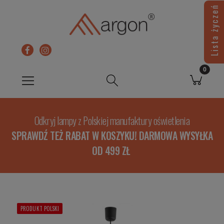
Lista życzeń
Odkryj lampy z Polskiej manufaktury oświetlenia
SPRAWDŹ TEŻ RABAT W KOSZYKU! DARMOWA WYSYŁKA
OD 499 ZŁ
PRODUKT POLSKI