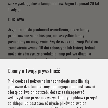
są z wysokiej jakości komponentów. Argon to ponad 20 lat
tradycji.
DOSTAWA
Argon to polski producent oświetlenia, nasze lampy
produkowane są na bieżąco, nie wszystkie lampy
posiadamy na magazynie. Zwykle czas realizacji Państwa
zamówienia wynosi 10 dni roboczych lub krócej. Jednak
może się zdarzyć, że produkcja lamp potrwa dłużej, o
czym niezwłocznie poinformujemy. Czas realizacji
Państwa zamówień wynika z systemu naszej produkcji i
Dbamy o Twoją prywatność
chęci zapewnienia jak najwyższej jakości produktu. W
przypadku części produktów wydłużony okres oczekiwania
Pliki cookies i pokrewne im technologie umożliwiają
na zamówienie jest zaznaczony w opisie. Wierzymy, że na
poprawne działanie strony i pomagają nam dostosować
nasze lampy warto czasem poczekać.
ofertę do Twoich potrzeb. Możesz zaakceptować
wykorzystanie przez nas wszystkich tych plików i przejść
do sklepu lub dostosować użycie plików do swoich