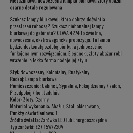
Nietuzinkowa nowoczesna lampka biurkowa złoty abażur
czarne detale regulowana
Szukasz lampy biurkowej, która dobrze doświetla
przestrzeń roboczą? Szukasz niebanalnej lampy
biurkowej do gabinetu? CLAVA 4274 to świetna,
nowoczesna, ekstrawagancka propozycja. Ta lampa
będzie doskonałą ozdobą biurka, a jednocześnie
funkcjonalnym rozwiązaniem. Elegancki, złoty abażur robi
wrażenie, a lekka forma nadaje jej stylu.
Styl:
Nowoczesny, Kolonialny, Rustykalny
Rodzaj
: Lampa biurkowa
Pomieszczenie:
Gabinet, Sypialnia, Pokój dzienny / salon,
Przedpokój / hol, Jadalnia
Kolor:
Złoty, Czarny
Materiał wykonania:
Abażur, Stal lakierowana,
Punkty oświetleniowe:
1
Źródło światła:
Żarówka LED lub Energooszczędna
Typ żarówki:
E27 15W/230V