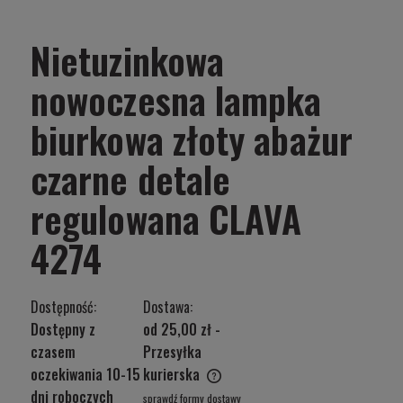
Nietuzinkowa
nowoczesna lampka
biurkowa złoty abażur
czarne detale
regulowana CLAVA
4274
Dostępność:
Dostawa:
Dostępny z
od 25,00 zł
-
czasem
Przesyłka
oczekiwania 10-15
kurierska
Cena nie zawiera ewentualnych kosztów płatności
dni roboczych
sprawdź formy dostawy