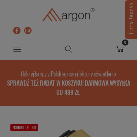
Lista życzeń
Odkryj lampy z Polskiej manufaktury oświetlenia
SPRAWDŹ TEŻ RABAT W KOSZYKU! DARMOWA WYSYŁKA
OD 499 ZŁ
PRODUKT POLSKI