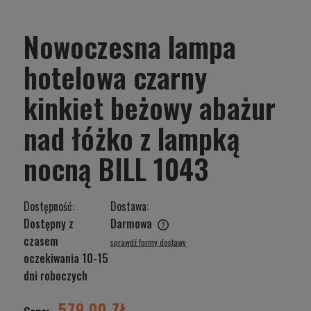
Nowoczesna lampa
hotelowa czarny
kinkiet beżowy abażur
nad łóżko z lampką
nocną BILL 1043
Dostępność:
Dostawa:
Dostępny z
Darmowa
Cena nie zawiera ewentualnych kosztów płatności
czasem
sprawdź formy dostawy
oczekiwania 10-15
dni roboczych
579,00 ZŁ