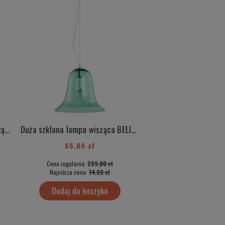
Duża szklana różowa lampa wisząca BELIZE 3714
Duża szklana lampa wisząca BELIZE 3713
65,00 zł
50,00 zł
Cena regularna:
299,00 zł
Cena regularna:
499
Najniższa cena:
14,99 zł
Najniższa cena:
35,
Dodaj do koszyka
Dodaj do kos