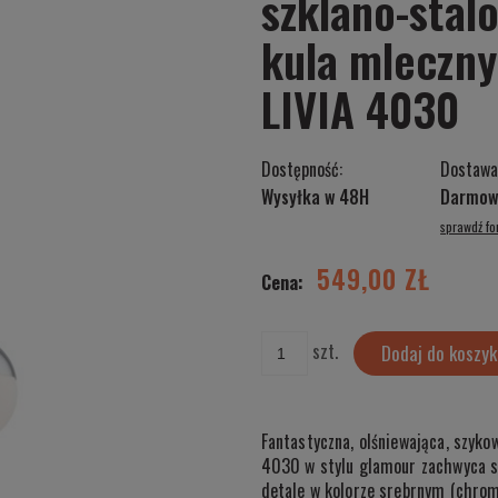
szklano-sta
kula mleczny
LIVIA 4030
Dostępność:
Dostawa
Wysyłka w 48H
Darmow
sprawdź f
Cena nie zawiera ewentualnych kosztów
płatności
549,00 ZŁ
Cena:
szt.
Dodaj do koszyk
Fantastyczna, olśniewająca, szyk
4030 w stylu glamour zachwyca sw
detale w kolorze srebrnym (chrom