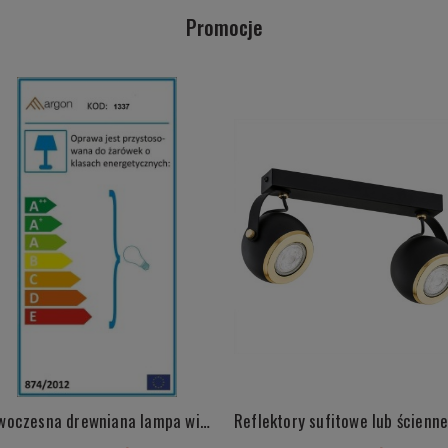
Promocje
Nowoczesna drewniana lampa wisząca potrójna listwa biały elementy chrom skandynawski kula sklejka PORTORYKO 1337