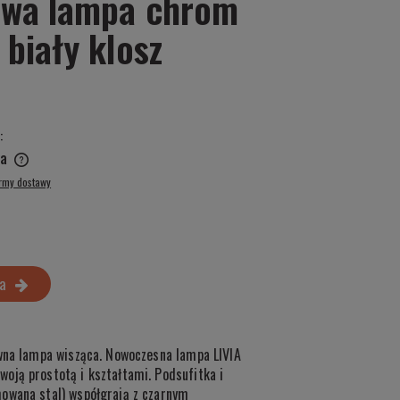
lowa lampa chrom
 biały klosz
:
a
ormy dostawy
a
owna lampa wisząca. Nowoczesna lampa LIVIA
oją prostotą i kształtami. Podsufitka i
owana stal) współgrają z czarnym