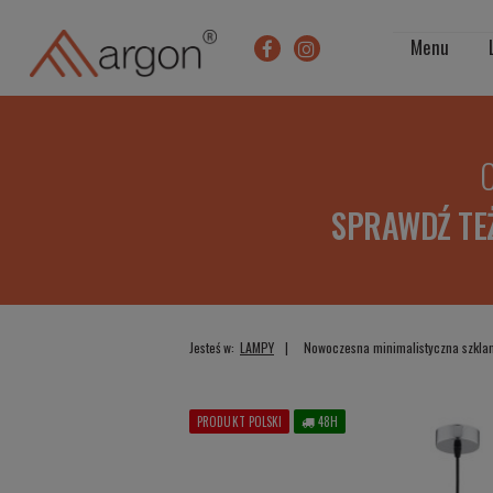
Menu
O
SPRAWDŹ TE
Jesteś w:
LAMPY
Nowoczesna minimalistyczna szklan
PRODUKT POLSKI
48H