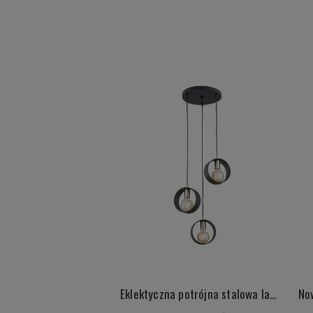
Eklektyczna potrójna stalowa lampa w czarnym kolorze ze złotymi detalami AMADORA 1449