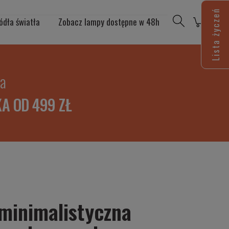
Lista życzeń
ódła światła
Zobacz lampy dostępne w 48h
ia
A OD 499 ZŁ
minimalistyczna