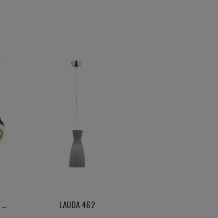
Reflektory sufitowe lub ścienne elegancka lampa podwójna regulowana ze złotym akcentem KOS PLUS 7039 czarna
LAUDA 462