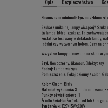
Opis
Bezpieczeństwo
Ko
Nowoczesna minimalistyczna szklano-sta
Szukasz unikalnej lampy wiszącej? Szuka
ta lampa, której szukasz. Ta zachwycająca
został zastosowany w detalach lampy, nat
jadalni czy wytwornym holom. Czas na ch
Wszystkie lampy oferowane na sklep.argon-
Styl:
Nowoczesny, Glamour, Eklektyczny
Rodzaj:
Lampa wisząca
Pomieszczenie:
Pokój dzienny / salon, Gab
Kolor:
Chrom, Biały
Materiał wykonania:
Stal chromowana, Sz
Punkty oświetleniowe:
1
Źródło światła:
Żarówka Led lub Energoos
Typ żarówki:
E27/15W/230V