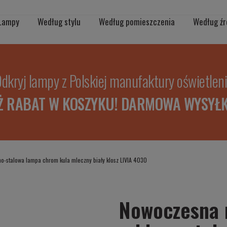
Lampy
Według stylu
Według pomieszczenia
Według źr
dkryj lampy z Polskiej manufaktury oświetlen
Ż RABAT W KOSZYKU! DARMOWA WYSYŁK
o-stalowa lampa chrom kula mleczny biały klosz LIVIA 4030
Nowoczesna 