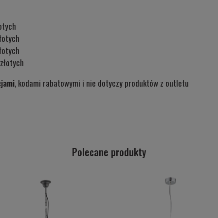
otych
łotych
łotych
złotych
cjami
, kodami rabatowymi i nie dotyczy produktów z outletu
Polecane produkty