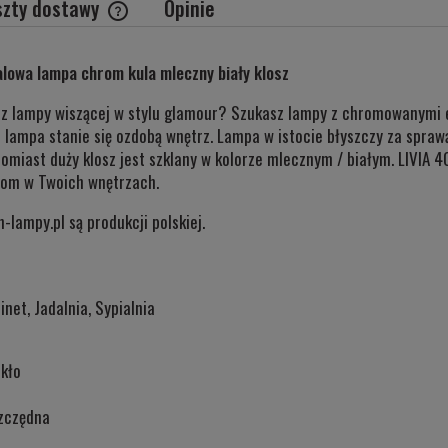
szty dostawy
Opinie
Cena nie zawiera ewentualnych kosztów
lowa lampa chrom kula mleczny biały klosz
płatności
sz lampy wiszącej w stylu glamour? Szukasz lampy z chromowanymi 
 lampa stanie się ozdobą wnętrz. Lampa w istocie błyszczy za sprawą
omiast duży klosz jest szklany w kolorze mlecznym / białym. LIVIA 
rom w Twoich wnętrzach.
lampy.pl są produkcji polskiej.
inet, Jadalnia, Sypialnia
kło
zczędna