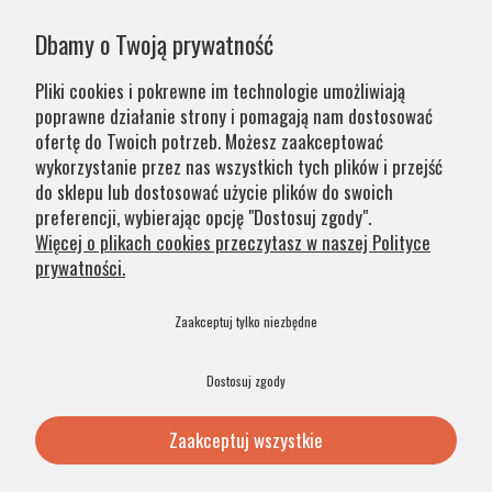
Państwa zamówień wynika z systemu naszej produkcji i
Dbamy o Twoją prywatność
chęci zapewnienia jak najwyższej jakości produktu. W
przypadku części produktów wydłużony okres oczekiwania
Pliki cookies i pokrewne im technologie umożliwiają
na zamówienie jest zaznaczony w opisie. Wierzymy, że na
poprawne działanie strony i pomagają nam dostosować
nasze lampy warto czasem poczekać.
ofertę do Twoich potrzeb. Możesz zaakceptować
wykorzystanie przez nas wszystkich tych plików i przejść
do sklepu lub dostosować użycie plików do swoich
Kategorie
preferencji, wybierając opcję "Dostosuj zgody".
Więcej o plikach cookies przeczytasz w naszej Polityce
prywatności.
Obsługa klienta
Zaakceptuj tylko niezbędne
Szybkie linki
Dostosuj zgody
Zaakceptuj wszystkie
© 2026 Argon Lampy. All Rights Reserved. .