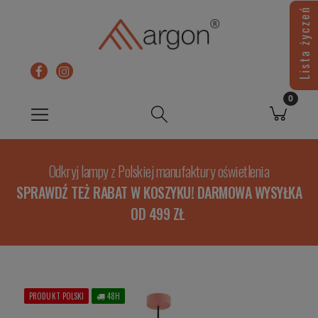
Lista życzeń
Odkryj lampy z Polskiej manufaktury oświetlenia
SPRAWDŹ TEŻ RABAT W KOSZYKU! DARMOWA WYSYŁKA
OD 499 ZŁ
PRODUKT POLSKI
48H