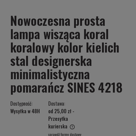
Nowoczesna prosta
lampa wisząca koral
koralowy kolor kielich
stal designerska
minimalistyczna
pomarańcz SINES 4218
Dostępność:
Dostawa:
Wysyłka w 48H
od 25,00 zł
-
Przesyłka
kurierska
Cena nie zawiera ewentualnych kosztów płatności
sprawdź formy dostawy