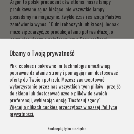
Argon to polski producent oświetlenia, nasze lampy
produkowane są na bieżąco, nie wszystkie lampy
posiadamy na magazynie. Zwykle czas realizacji Państwa
zamówienia wynosi 10 dni roboczych lub krócej. Jednak
może się zdarzyć, że produkcja lamp potrwa dłużej, o
czym niezwłocznie poinformujemy. Czas realizacji
Państwa zamówień wynika z systemu naszej produkcji i
Dbamy o Twoją prywatność
chęci zapewnienia jak najwyższej jakości produktu. W
przypadku części produktów wydłużony okres oczekiwania
Pliki cookies i pokrewne im technologie umożliwiają
na zamówienie jest zaznaczony w opisie. Wierzymy, że na
poprawne działanie strony i pomagają nam dostosować
nasze lampy warto czasem poczekać.
ofertę do Twoich potrzeb. Możesz zaakceptować
wykorzystanie przez nas wszystkich tych plików i przejść
do sklepu lub dostosować użycie plików do swoich
Kategorie
preferencji, wybierając opcję "Dostosuj zgody".
Więcej o plikach cookies przeczytasz w naszej Polityce
prywatności.
Obsługa klienta
Zaakceptuj tylko niezbędne
Szybkie linki