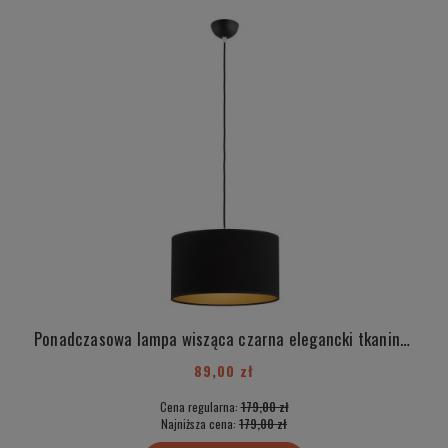
Ponadczasowa lampa wisząca czarna elegancki tkaninowy abażur złoty środek okrągły SAVONA 3371
89,00 zł
Cena regularna:
179,00 zł
Najniższa cena:
179,00 zł