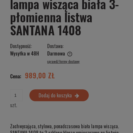
lampa wisząca biała 3-
płomienna listwa
SANTANA 1408
Dostępność:
Dostawa:
Wysyłka w 48H
Darmowa
Cena nie zawiera ewentualnych kosztów płatności
sprawdź formy dostawy
989,00 ZŁ
Cena:
Dodaj do koszyka
szt.
Zachwycająca, stylowa, ponadczasowa biała lampa wisząca.
SANTANA 1408 to 3 szklane klosze umieszczone na listwie.