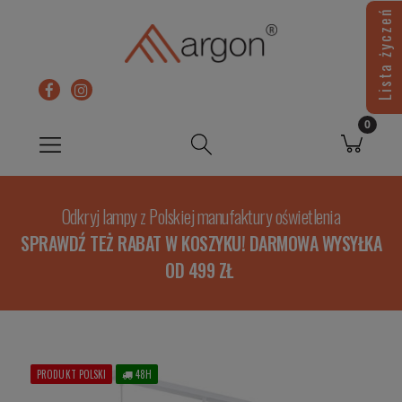
Lista życzeń
Odkryj lampy z Polskiej manufaktury oświetlenia
SPRAWDŹ TEŻ RABAT W KOSZYKU! DARMOWA WYSYŁKA
OD 499 ZŁ
PRODUKT POLSKI
48H