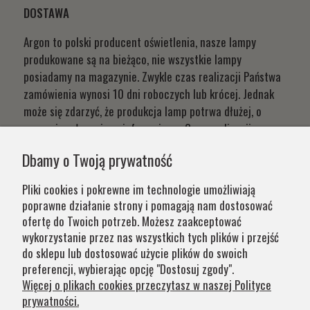
DOSTAWA
Argon to polski producent oświetlenia, nasze lampy
produkowane są na bieżąco, nie wszystkie lampy
posiadamy na magazynie. Zwykle czas realizacji Państwa
zamówienia wynosi 10 dni roboczych lub krócej. Jednak
może się zdarzyć, że produkcja lamp potrwa dłużej, o
czym niezwłocznie poinformujemy. Czas realizacji
Państwa zamówień wynika z systemu naszej produkcji i
Dbamy o Twoją prywatność
chęci zapewnienia jak najwyższej jakości produktu. W
przypadku części produktów wydłużony okres oczekiwania
Pliki cookies i pokrewne im technologie umożliwiają
na zamówienie jest zaznaczony w opisie. Wierzymy, że na
poprawne działanie strony i pomagają nam dostosować
nasze lampy warto czasem poczekać.
ofertę do Twoich potrzeb. Możesz zaakceptować
wykorzystanie przez nas wszystkich tych plików i przejść
do sklepu lub dostosować użycie plików do swoich
Kategorie
preferencji, wybierając opcję "Dostosuj zgody".
Więcej o plikach cookies przeczytasz w naszej Polityce
prywatności.
Obsługa klienta