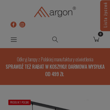
Lista życzeń
Odkryj lampy z Polskiej manufaktury oświetlenia
SPRAWDŹ TEŻ RABAT W KOSZYKU! DARMOWA WYSYŁKA
OD 499 ZŁ
PRODUKT POLSKI