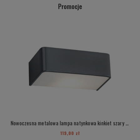
Promocje
Nowoczesna metalowa lampa natynkowa kinkiet szary szyba mleczna E27 średnia RODAN 3073
119,00 zł