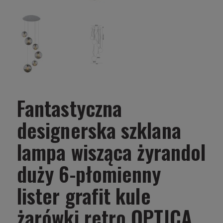
Fantastyczna
designerska szklana
lampa wisząca żyrandol
duży 6-płomienny
lister grafit kule
żarówki retro OPTICA