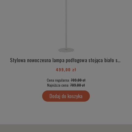
Stylowa nowoczesna lampa podłogowa stojąca biało szary abażur złoty dekor elementy mosiądzu KASER 4287
N
499,00 zł
Cena regularna:
709,00 zł
Najniższa cena:
709,00 zł
Dodaj do koszyka