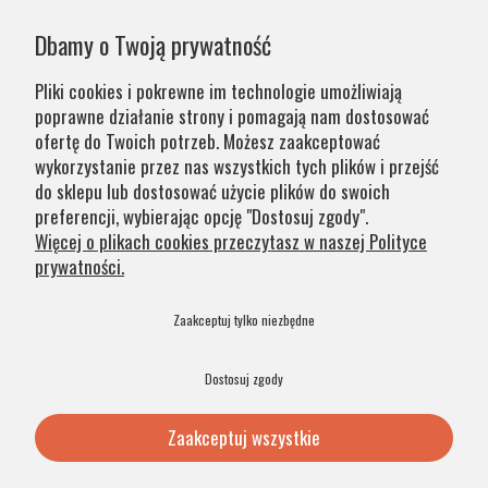
Państwa zamówień wynika z systemu naszej produkcji i
Dbamy o Twoją prywatność
chęci zapewnienia jak najwyższej jakości produktu. W
przypadku części produktów wydłużony okres oczekiwania
Pliki cookies i pokrewne im technologie umożliwiają
na zamówienie jest zaznaczony w opisie. Wierzymy, że na
poprawne działanie strony i pomagają nam dostosować
nasze lampy warto czasem poczekać.
ofertę do Twoich potrzeb. Możesz zaakceptować
wykorzystanie przez nas wszystkich tych plików i przejść
do sklepu lub dostosować użycie plików do swoich
Kategorie
preferencji, wybierając opcję "Dostosuj zgody".
Więcej o plikach cookies przeczytasz w naszej Polityce
prywatności.
Obsługa klienta
Zaakceptuj tylko niezbędne
Szybkie linki
Dostosuj zgody
Zaakceptuj wszystkie
© 2026 Argon Lampy. All Rights Reserved. .