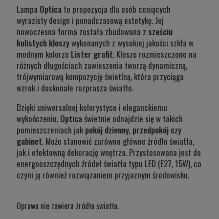
Lampa
Optica
to propozycja dla osób ceniących
wyrazisty design i ponadczasową estetykę. Jej
nowoczesna forma została zbudowana z
sześciu
kulistych kloszy
wykonanych z wysokiej jakości szkła w
modnym kolorze
Lister grafit
. Klosze rozmieszczone na
różnych długościach zawieszenia tworzą dynamiczną,
trójwymiarową kompozycję świetlną, która przyciąga
wzrok i doskonale rozprasza światło.
Dzięki uniwersalnej kolorystyce i eleganckiemu
wykończeniu,
Optica
świetnie odnajdzie się w takich
pomieszczeniach jak
pokój dzienny, przedpokój czy
gabinet
. Może stanowić zarówno główne źródło światła,
jak i efektowną dekorację wnętrza. Przystosowana jest do
energooszczędnych źródeł światła typu LED (E27, 15W), co
czyni ją również rozwiązaniem przyjaznym środowisku.
Oprawa nie zawiera źródła światła.