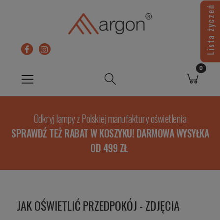
Lista życzeń
Odkryj lampy z Polskiej manufaktury oświetlenia
SPRAWDŹ TEŻ RABAT W KOSZYKU! DARMOWA WYSYŁKA
OD 499 ZŁ
JAK OŚWIETLIĆ PRZEDPOKÓJ - ZDJĘCIA