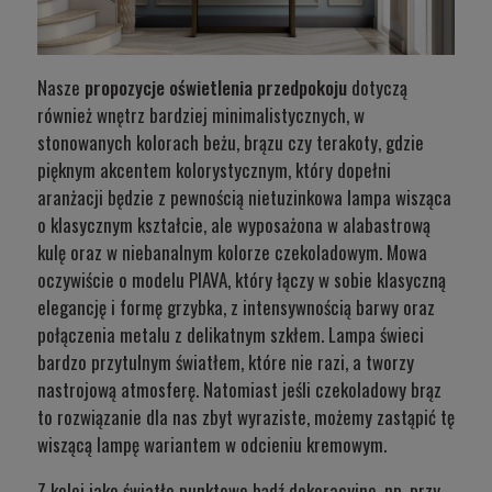
Nasze
propozycje oświetlenia przedpokoju
dotyczą
również wnętrz bardziej minimalistycznych, w
stonowanych kolorach beżu, brązu czy terakoty, gdzie
pięknym akcentem kolorystycznym, który dopełni
aranżacji będzie z pewnością nietuzinkowa lampa wisząca
o klasycznym kształcie, ale wyposażona w alabastrową
kulę oraz w niebanalnym kolorze czekoladowym. Mowa
oczywiście o modelu
PIAVA
, który łączy w sobie klasyczną
elegancję i formę grzybka, z intensywnością barwy oraz
połączenia metalu z delikatnym szkłem. Lampa świeci
bardzo przytulnym światłem, które nie razi, a tworzy
nastrojową atmosferę. Natomiast jeśli czekoladowy brąz
to rozwiązanie dla nas zbyt wyraziste, możemy zastąpić tę
wiszącą lampę wariantem w odcieniu kremowym.
Z kolei jako światło punktowe bądź dekoracyjne, np. przy