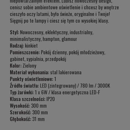
niepowtarzalnym efektem. Lubisz nowoczesny design,
cenisz sobie ambientowe oświetlenie i chcesz by wnętrze
cieszyło oczy latami, było świeże, oryginalne i Twoje!
Sięgnij po te lampy i ciesz się tym co wysokiej klasy.
Styl:
Nowoczesny, eklektyczny, industrialny,
minimalistyczny, hampton, glamour
Rodzaj:
kinkiet
Pomieszczenie:
Pokój dzienny, pokój młodzieżowy,
gabinet, sypialnia, przedpokój
Kolor:
Zielony
Materiał wykonania:
stal lakierowana
Punkty oświetleniowe:
1
Źródło światła:
LED (zintegrowany) / 780 lm / 3000K
Typ
żarówki:
1 x 6W / klasa energetyczna LED-F
Klasa szczelności:
IP20
Wysokość:
300 mm
Szerokość:
300 mm
Głębokość:
31 mm