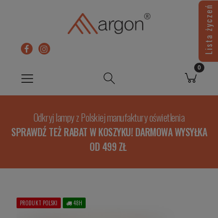
Lista życzeń
Odkryj lampy z Polskiej manufaktury oświetlenia
SPRAWDŹ TEŻ RABAT W KOSZYKU! DARMOWA WYSYŁKA
OD 499 ZŁ
PRODUKT POLSKI
48H