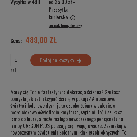
Wysyłka w 48H
od 25,00 zł
-
Przesyłka
kurierska
Cena nie zawiera ewentualnych kosztów płatności
sprawdź formy dostawy
489,00 ZŁ
Cena:
Dodaj do koszyka
szt.
Marzy się Tobie fantastyczna dekoracja ścienna? Szukasz
pomysłu jak uatrakcyjnić ścianę w pokoju? Ambientowe
światło i kolorowe dyski jako ozdoba ściany w salonie, a
może ciekawe oświetlenie korytarza, sypialni. Jeśli szukasz
lamp do biura, a może małego nowoczesnego pensjonatu to
lampy OREGON PLUS polecają się Twojej uwadze. Zasmakuj w
nowoczesnym oświetleniu ściennym, kinkietach okrągłych. To