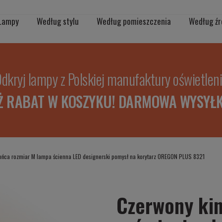
Lampy
Według stylu
Według pomieszczenia
Według źr
dkryj lampy z Polskiej manufaktury oświetlen
Ż RABAT W KOSZYKU! DARMOWA WYSYŁK
słońca rozmiar M lampa ścienna LED designerski pomysł na korytarz OREGON PLUS 8321
Czerwony kin