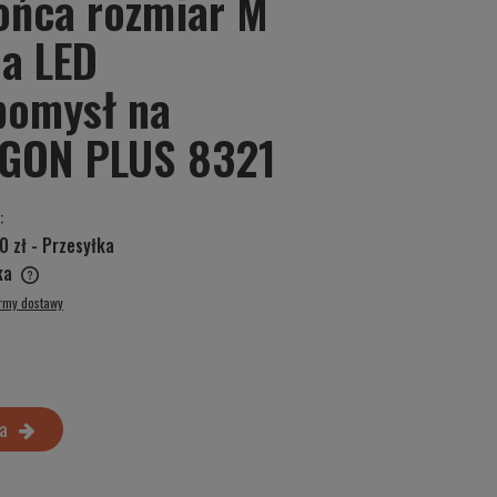
ońca rozmiar M
a LED
pomysł na
EGON PLUS 8321
:
0 zł
- Przesyłka
ska
ormy dostawy
a