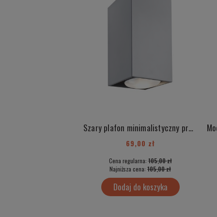
Szary plafon minimalistyczny prosty do biura elegancki Tyber 3 /3101
69,00 zł
Cena regularna:
105,00 zł
Najniższa cena:
105,00 zł
Dodaj do koszyka