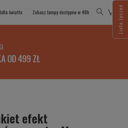
Lista życzeń
ódła światła
Zobacz lampy dostępne w 48h
ia
A OD 499 ZŁ
kiet efekt