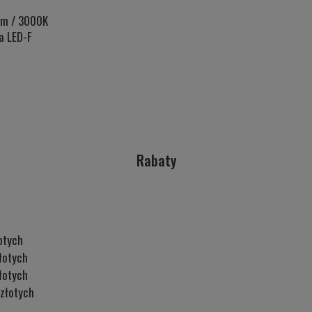
lm / 3000K
a LED-F
Rabaty
otych
łotych
łotych
złotych