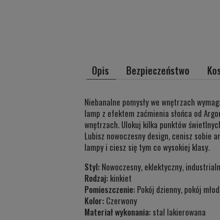
Opis
Bezpieczeństwo
Ko
Niebanalne pomysły we wnętrzach wymagaj
lamp z efektem zaćmienia słońca od Argon
wnętrzach. Ulokuj kilka punktów świetlny
Lubisz nowoczesny design, cenisz sobie am
lampy i ciesz się tym co wysokiej klasy.
Styl:
Nowoczesny, eklektyczny, industrial
Rodzaj:
kinkiet
Pomieszczenie:
Pokój dzienny, pokój młodz
Kolor:
Czerwony
Materiał wykonania:
stal lakierowana