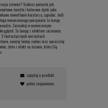
oracja ścienna? Szukasz pomysłu jak
ientowe światło i kolorowe dyski jako
ekawe oświetlenie korytarza, sypialni. Jeśli
ałego nowoczesnego pensjonatu to lampy
 uwadze. Zasmakuj w nowoczesnym
 okrągłych. To lampy z efektem zaćmienia
i 3 fantastycznych wariantach
cie, świeżej leśnej zieleni oraz wyrazistej
leń, złoto i efekt na ścianie, który Cię
m.
zapytaj o produkt
poleć znajomemu