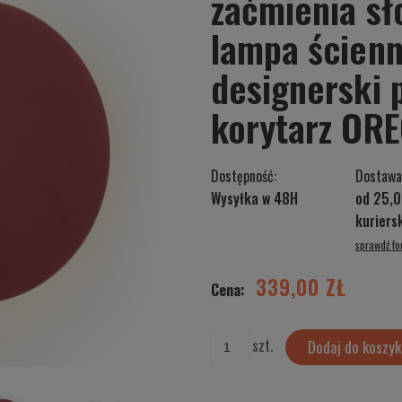
zaćmienia sł
lampa ścienn
designerski 
korytarz OR
Dostępność:
Dostawa
Wysyłka w 48H
od 25,0
kurier
sprawdź f
Cena nie zawiera ewentualnych kosztów
płatności
339,00 ZŁ
Cena:
szt.
Dodaj do koszyk