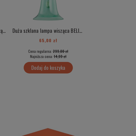
Duża szklana różowa lampa wisząca BELIZE 3714
Duża szklana lampa wisząca BELIZE 3713
65,00 zł
50,00 zł
Cena regularna:
299,00 zł
Cena regularna:
499
Najniższa cena:
14,99 zł
Najniższa cena:
35,
Dodaj do koszyka
Dodaj do kos