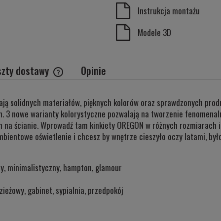
Instrukcja montażu
Modele 3D
szty dostawy
Opinie
Cena nie zawiera ewentualnych kosztów
ą solidnych materiałów, pięknych kolorów oraz sprawdzonych prod
płatności
. 3 nowe warianty kolorystyczne pozwalają na tworzenie fenomenaln
ch na ścianie. Wprowadź tam kinkiety OREGON w różnych rozmiarach i
bientowe oświetlenie i chcesz by wnętrze cieszyło oczy latami, było 
ny, minimalistyczny, hampton, glamour
ieżowy, gabinet, sypialnia, przedpokój