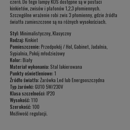
czerń. Do tego lampy KOS dostępne są w postaci
kinkietów, zwisów i plafonów 1,2,3 płomiennych.
Szczególne wrażenie robi zwis 3 płomienny, gdzie źródła
światła zamieszczone są na różnych wysokościach.
Styl:
Minimalistyczny, Klasyczny
Rodzaj:
Kinkiet
Pomieszczenie:
Przedpokój / Hol, Gabinet, Jadalnia,
Sypialnia, Pokój młodzieżowy
Kolor:
Biały
Materiał wykonania:
Stal lakierowana
Punkty oświetleniowe:
1
Źródło światła:
Żarówka Led lub Energooszczędna
Typ żarówki:
GU10 5W/230V
Klasa szczelnośc
i:
IP20
Wysokość:
110
Szerokość:
100
Możliwość regulacji.