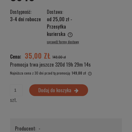
Dostępność:
Dostawa:
3-4 dni robocze
od 25,00 zł
-
Przesyłka
kurierska
Cena nie zawiera ewentualnych kosztów płatności
sprawdź formy dostawy
35,00 ZŁ
Cena:
149,00 zł
Promocja trwa jeszcze
320d 19h 29m 14s
Najniższa cena z 30 dni przed tą promocją:
149,00 zł
Jeżeli produkt jest sprze
wyświetlana jest najniżs
Dodaj do koszyka
produkt pojawił się w spr
szt.
Producent:
-