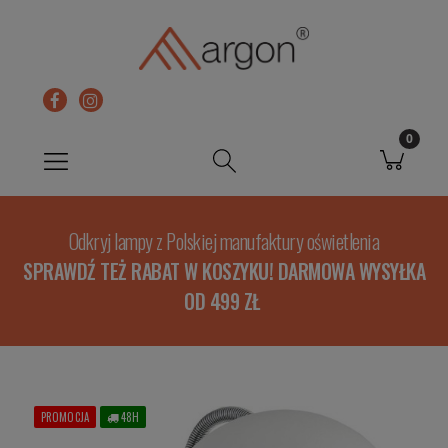
Odkryj lampy z Polskiej manufaktury oświetlenia
SPRAWDŹ TEŻ RABAT W KOSZYKU! DARMOWA WYSYŁKA
OD 499 ZŁ
PROMOCJA
48H