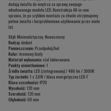
dodają światła do wnętrza za sprawą swojego
wbudowanego modułu LED. Konstrukcja All-in-one
sprawia, że po szybkim montażu za chwile otrzymujemy
pełnie światła i bezproblemowe użytkowanie przez wiele
lat.
Styl:
Minimalistyczny, Nowoczesny
Rodzaj:
kinkiet
Pomieszczenie:
Przedpokój/hol
Kolor:
kremowy biały
Materiał wykonania:
stal lakierowana
Punkty oświetleniowe:
1
Źródło światła:
LED (zintegrowany) / 486 lm / 3000K
Typ
żarówki:
1 x 3,6W / klasa energetyczna LED-F
Klasa szczelności:
IP20
Wysokość:
120 mm
Szerokość:
120 mm
Głębokość:
60 mm