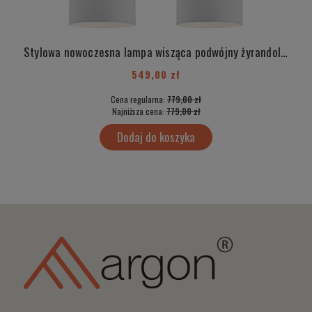
Stylowa nowoczesna lampa wisząca podwójny żyrandol biało szary abażur złoty dekor elementy mosiądzu KASER 901
549,00 zł
Cena regularna:
779,00 zł
Najniższa cena:
779,00 zł
Dodaj do koszyka