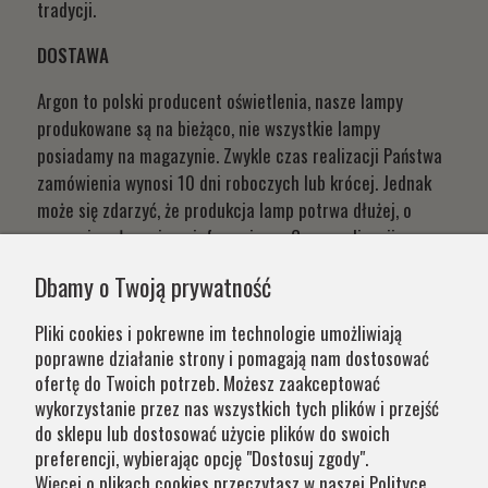
tradycji.
DOSTAWA
Argon to polski producent oświetlenia, nasze lampy
produkowane są na bieżąco, nie wszystkie lampy
posiadamy na magazynie. Zwykle czas realizacji Państwa
zamówienia wynosi 10 dni roboczych lub krócej. Jednak
może się zdarzyć, że produkcja lamp potrwa dłużej, o
czym niezwłocznie poinformujemy. Czas realizacji
Państwa zamówień wynika z systemu naszej produkcji i
Dbamy o Twoją prywatność
chęci zapewnienia jak najwyższej jakości produktu. W
przypadku części produktów wydłużony okres oczekiwania
Pliki cookies i pokrewne im technologie umożliwiają
na zamówienie jest zaznaczony w opisie. Wierzymy, że na
poprawne działanie strony i pomagają nam dostosować
nasze lampy warto czasem poczekać.
ofertę do Twoich potrzeb. Możesz zaakceptować
wykorzystanie przez nas wszystkich tych plików i przejść
do sklepu lub dostosować użycie plików do swoich
Kategorie
preferencji, wybierając opcję "Dostosuj zgody".
Więcej o plikach cookies przeczytasz w naszej Polityce