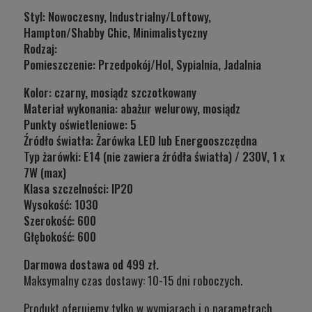
Styl:
Nowoczesny, Industrialny/Loftowy,
Hampton/Shabby Chic, Minimalistyczny
Rodzaj:
Pomieszczenie: Przedpokój/Hol, Sypialnia, Jadalnia
Kolor: czarny, mosiądz szczotkowany
Materiał wykonania: abażur welurowy, mosiądz
Punkty oświetleniowe: 5
Źródło światła:
Żarówka LED lub Energooszczędna
Typ żarówki:
E14 (nie zawiera źródła światła) / 230V, 1 x
7W (max)
Klasa szczelności:
IP20
Wysokość: 1030
Szerokość: 600
Głębokość:
600
Darmowa dostawa od 499 zł.
Maksymalny czas dostawy: 10-15 dni roboczych.
Produkt oferujemy tylko w wymiarach i o parametrach