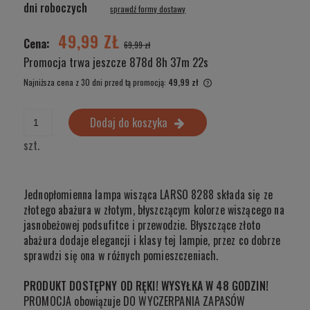
Cena nie zawiera ewentualnych kosztów płatności
dni roboczych
sprawdź formy dostawy
49,99 ZŁ
Cena:
69,99 zł
Promocja trwa jeszcze
878d 8h 37m 21s
Najniższa cena z 30 dni przed tą promocją:
49,99 zł
Jeżeli produkt jest sprzed
wyświetlana jest najniższ
Dodaj do koszyka
produkt pojawił się w sprz
szt.
Jednopłomienna lampa wisząca LARSO 8288 składa się ze
złotego abażura w złotym, błyszczącym kolorze wiszącego na
jasnobeżowej podsufitce i przewodzie. Błyszczące złoto
abażura dodaje elegancji i klasy tej lampie, przez co dobrze
sprawdzi się ona w różnych pomieszczeniach.
PRODUKT DOSTĘPNY OD RĘKI! WYSYŁKA W 48 GODZIN!
PROMOCJA obowiązuje DO WYCZERPANIA ZAPASÓW