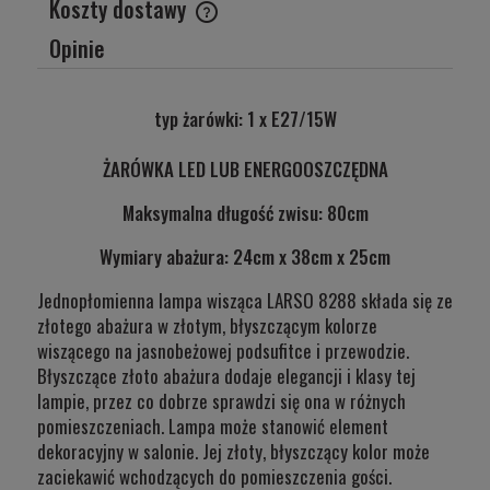
Koszty dostawy
Cena nie zawiera ewentualnych kosztów płatności
Opinie
typ żarówki: 1 x E27/15W
ŻARÓWKA LED LUB ENERGOOSZCZĘDNA
Maksymalna długość zwisu: 80cm
Wymiary abażura: 24cm x 38cm x 25cm
Jednopłomienna lampa wisząca LARSO 8288 składa się ze
złotego abażura w złotym, błyszczącym kolorze
wiszącego na jasnobeżowej podsufitce i przewodzie.
Błyszczące złoto abażura dodaje elegancji i klasy tej
lampie, przez co dobrze sprawdzi się ona w różnych
pomieszczeniach. Lampa może stanowić element
dekoracyjny w salonie. Jej złoty, błyszczący kolor może
zaciekawić wchodzących do pomieszczenia gości.