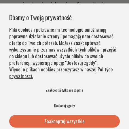
czym niezwłocznie poinformujemy. Czas realizacji
Państwa zamówień wynika z systemu naszej produkcji i
Dbamy o Twoją prywatność
chęci zapewnienia jak najwyższej jakości produktu. W
przypadku części produktów wydłużony okres oczekiwania
Pliki cookies i pokrewne im technologie umożliwiają
na zamówienie jest zaznaczony w opisie. Wierzymy, że na
poprawne działanie strony i pomagają nam dostosować
nasze lampy warto czasem poczekać.
ofertę do Twoich potrzeb. Możesz zaakceptować
wykorzystanie przez nas wszystkich tych plików i przejść
do sklepu lub dostosować użycie plików do swoich
Kategorie
preferencji, wybierając opcję "Dostosuj zgody".
Więcej o plikach cookies przeczytasz w naszej Polityce
prywatności.
Obsługa klienta
Zaakceptuj tylko niezbędne
Szybkie linki
Dostosuj zgody
Zaakceptuj wszystkie
© 2026 Argon Lampy. All Rights Reserved. .