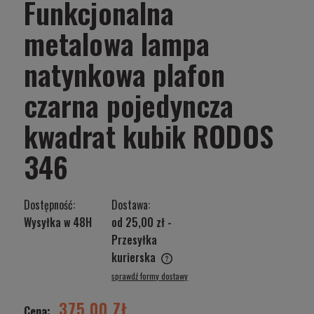
Funkcjonalna
metalowa lampa
natynkowa plafon
czarna pojedyncza
kwadrat kubik RODOS
346
Dostępność:
Dostawa:
Wysyłka w 48H
od 25,00 zł
-
Przesyłka
kurierska
Cena nie zawiera ewentualnych kosztów płatności
sprawdź formy dostawy
375,00 ZŁ
Cena: