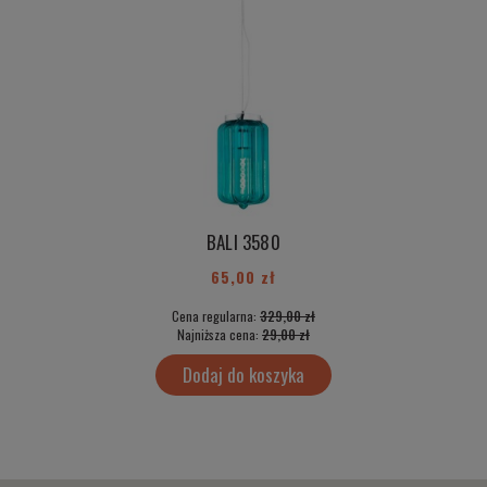
BALI 3580
N
65,00 zł
Cena regularna:
329,00 zł
Najniższa cena:
29,00 zł
Dodaj do koszyka