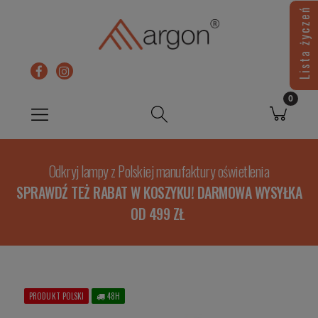
Lista życzeń
Odkryj lampy z Polskiej manufaktury oświetlenia
SPRAWDŹ TEŻ RABAT W KOSZYKU! DARMOWA WYSYŁKA
OD 499 ZŁ
PRODUKT POLSKI
48H