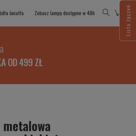
Lista życzeń
ódła światła
Zobacz lampy dostępne w 48h
ia
A OD 499 ZŁ
a metalowa