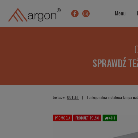
Menu
O
SPRAWDŹ TE
Jesteś w:
OUTLET
Funkcjonalna metalowa lampa nat
PROMOCJA
PRODUKT POLSKI
48H