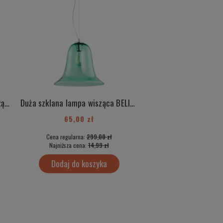
Duża szklana różowa lampa wisząca BELIZE 3714
Duża szklana lampa wisząca BELIZE 3713
65,00 zł
50,00 zł
Cena regularna:
299,00 zł
Cena regularna:
499
Najniższa cena:
14,99 zł
Najniższa cena:
35,
Dodaj do koszyka
Dodaj do kos