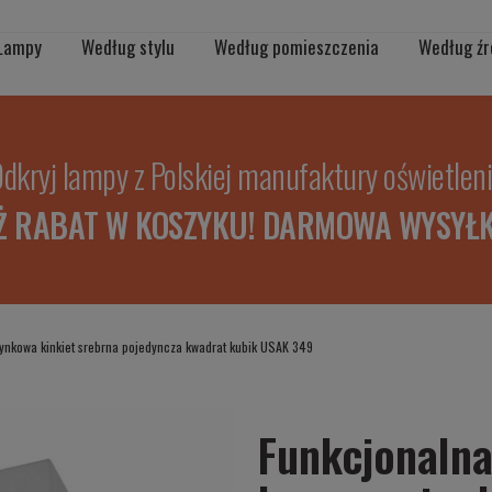
Lampy
Według stylu
Według pomieszczenia
Według źr
dkryj lampy z Polskiej manufaktury oświetlen
Ż RABAT W KOSZYKU! DARMOWA WYSYŁK
ynkowa kinkiet srebrna pojedyncza kwadrat kubik USAK 349
Funkcjonaln