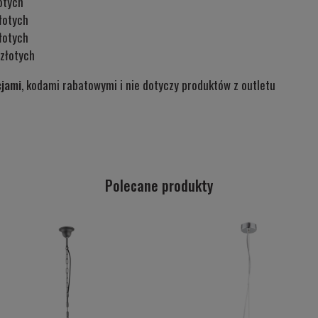
otych
łotych
łotych
złotych
cjami
, kodami rabatowymi i nie dotyczy produktów z outletu
Polecane produkty