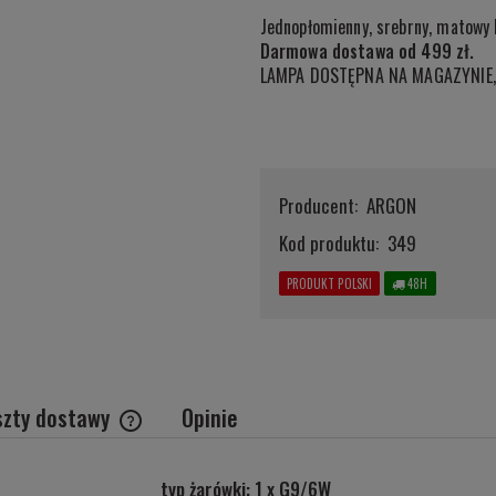
Jednopłomienny, srebrny, matowy 
Darmowa dostawa od 499 zł.
LAMPA DOSTĘPNA NA MAGAZYNIE,
Producent:
ARGON
Kod produktu:
349
PRODUKT POLSKI
48H
szty dostawy
Opinie
Cena nie zawiera ewentualnych kosztów
typ żarówki: 1 x G9/6W