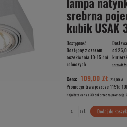
lampa natynk
srebrna poje
kubik USAK 
Dostępność:
Dostawa
Dostępny z czasem
od 25,0
oczekiwania 10-15 dni
kurier
roboczych
sprawdź f
Cena nie zawiera ewentualnych kosztów
płatności
109,00 ZŁ
Cena:
219,00 zł
Promocja trwa jeszcze
1151d 10
Najniższa cena z 30 dni przed tą promocją:
Jeżeli produkt jest sprzedawany krócej ni
szt.
Dodaj do koszyk
wyświetlana jest najniższa cena od mome
produkt pojawił się w sprzedaży.