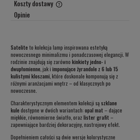
Koszty dostawy
Cena nie zawiera ewentualnych kosztów płatności
Opinie
Satelite
to kolekcja lamp inspirowana estetyką
nowoczesnego minimalizmu i ponadczasowej elegancji. W
rodzinie znajdują się zarówno
kinkiety jedno- i
dwupłomienne
, jak i
imponujące żyrandole z 6 lub 15
kulistymi kloszami
, które doskonale komponują się z
różnymi aranżacjami wnętrz – od klasycznych po
nowoczesne.
Charakterystycznym elementem kolekcji są
szklane
kule
dostępne w dwóch wariantach:
opal mat
– dające
miękkie, równomierne światło, oraz
lister grafit
–
zapewniające bardziej dekoracyjny, nastrojowy efekt.
Dopełnieniem całości są dwie wersje kolorystyczne