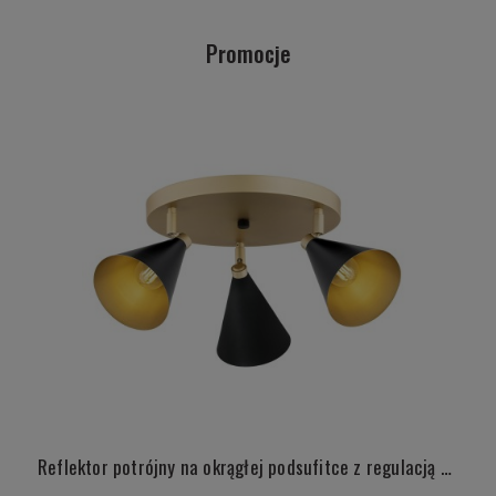
Promocje
Reflektor potrójny na okrągłej podsufitce z regulacją kąta padania światła złoty z czarnymi detalami stożek LUCINDA 6262