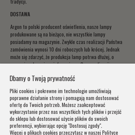
tradycji.
DOSTAWA
Argon to polski producent oświetlenia, nasze lampy
produkowane są na bieżąco, nie wszystkie lampy
posiadamy na magazynie. Zwykle czas realizacji Państwa
zamówienia wynosi 10 dni roboczych lub krócej. Jednak
może się zdarzyć, że produkcja lamp potrwa dłużej, o
czym niezwłocznie poinformujemy. Czas realizacji
Państwa zamówień wynika z systemu naszej produkcji i
Dbamy o Twoją prywatność
chęci zapewnienia jak najwyższej jakości produktu. W
przypadku części produktów wydłużony okres oczekiwania
Pliki cookies i pokrewne im technologie umożliwiają
na zamówienie jest zaznaczony w opisie. Wierzymy, że na
poprawne działanie strony i pomagają nam dostosować
nasze lampy warto czasem poczekać.
ofertę do Twoich potrzeb. Możesz zaakceptować
wykorzystanie przez nas wszystkich tych plików i przejść
do sklepu lub dostosować użycie plików do swoich
Kategorie
preferencji, wybierając opcję "Dostosuj zgody".
Więcej o plikach cookies przeczytasz w naszej Polityce