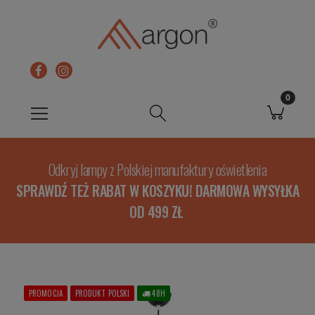
Odkryj lampy z Polskiej manufaktury oświetlenia
SPRAWDŹ TEŻ RABAT W KOSZYKU! DARMOWA WYSYŁKA
OD 499 ZŁ
PROMOCJA
PRODUKT POLSKI
48H