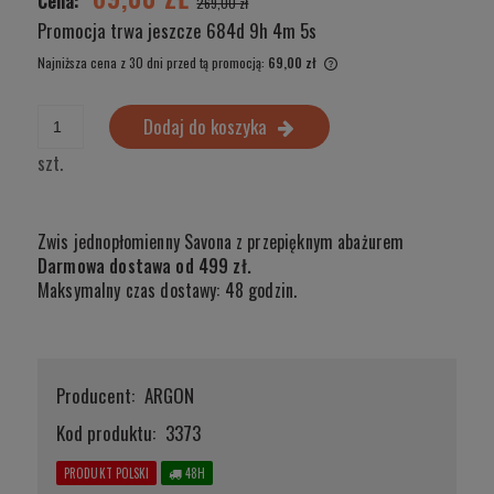
Cena:
269,00 zł
Promocja trwa jeszcze
684d 9h 4m 5s
Najniższa cena z 30 dni przed tą promocją:
69,00 zł
Jeżeli produkt jest sprzed
wyświetlana jest najniższ
Dodaj do koszyka
produkt pojawił się w sprz
szt.
Zwis jednopłomienny Savona z przepięknym abażurem
Darmowa dostawa od 499 zł.
Maksymalny czas dostawy: 48 godzin.
Producent:
ARGON
Kod produktu:
3373
PRODUKT POLSKI
48H