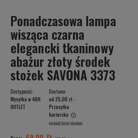
Ponadczasowa lampa
wisząca czarna
elegancki tkaninowy
abażur złoty środek
stożek SAVONA 3373
Dostępność:
Dostawa:
Wysyłka w 48H
od 25,00 zł
-
OUTLET
Przesyłka
kurierska
Cena nie zawiera ewentualnych kosztów płatności
sprawdź formy dostawy
69,00 ZŁ