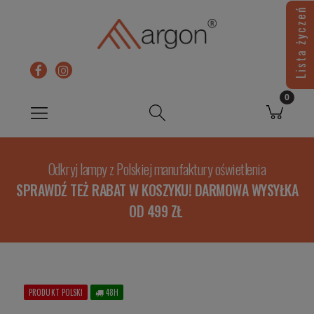
Lista życzeń
Odkryj lampy z Polskiej manufaktury oświetlenia
SPRAWDŹ TEŻ RABAT W KOSZYKU! DARMOWA WYSYŁKA
OD 499 ZŁ
PRODUKT POLSKI
48H