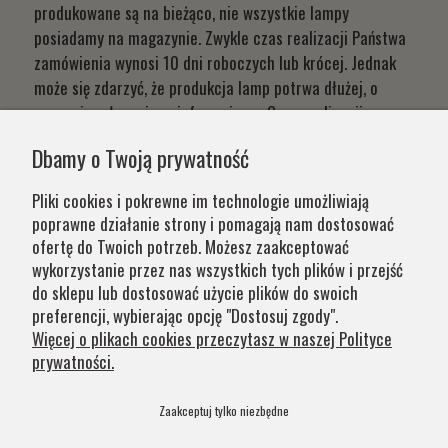
produkowane są na bieżąco, nie wszystkie lampy
posiadamy na magazynie. Zwykle czas realizacji Państwa
zamówienia wynosi 10 dni roboczych lub krócej. Jednak
może się zdarzyć, że produkcja lamp potrwa dłużej, o
czym niezwłocznie poinformujemy. Czas realizacji
Państwa zamówień wynika z systemu naszej produkcji i
Dbamy o Twoją prywatność
chęci zapewnienia jak najwyższej jakości produktu. W
przypadku części produktów wydłużony okres oczekiwania
Pliki cookies i pokrewne im technologie umożliwiają
na zamówienie jest zaznaczony w opisie. Wierzymy, że na
poprawne działanie strony i pomagają nam dostosować
nasze lampy warto czasem poczekać.
ofertę do Twoich potrzeb. Możesz zaakceptować
wykorzystanie przez nas wszystkich tych plików i przejść
do sklepu lub dostosować użycie plików do swoich
Kategorie
preferencji, wybierając opcję "Dostosuj zgody".
Więcej o plikach cookies przeczytasz w naszej Polityce
prywatności.
Obsługa klienta
Zaakceptuj tylko niezbędne
Szybkie linki