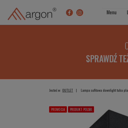
Menu
O
SPRAWDŹ TE
Jesteś w:
OUTLET
Lampa sufitowa downlight tuba p
PROMOCJA
PRODUKT POLSKI