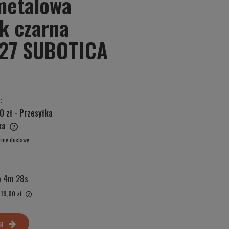
metalowa
k czarna
E27 SUBOTICA
:
0 zł
- Przesyłka
ska
ormy dostawy
h 4m 27s
119,00 zł
ż 30 dni,
a
tu, kiedy