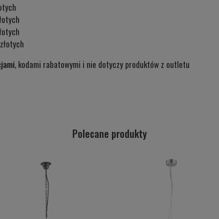
otych
łotych
łotych
złotych
cjami
, kodami rabatowymi i nie dotyczy produktów z outletu
Polecane produkty