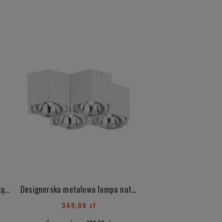
Nowoczesna szklana lampa wisząca złote detale biała kula w środku IRUN 4268
Designerska metalowa lampa natynkowa plafon biały 4 płomienny Maraba 1605
LIRANO 36
349,00 zł
39,00 zł