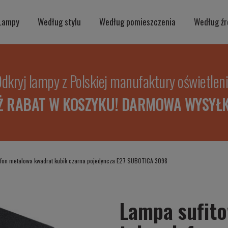
Lampy
Według stylu
Według pomieszczenia
Według źr
dkryj lampy z Polskiej manufaktury oświetlen
Ż RABAT W KOSZYKU! DARMOWA WYSYŁK
lafon metalowa kwadrat kubik czarna pojedyncza E27 SUBOTICA 3098
Lampa sufito