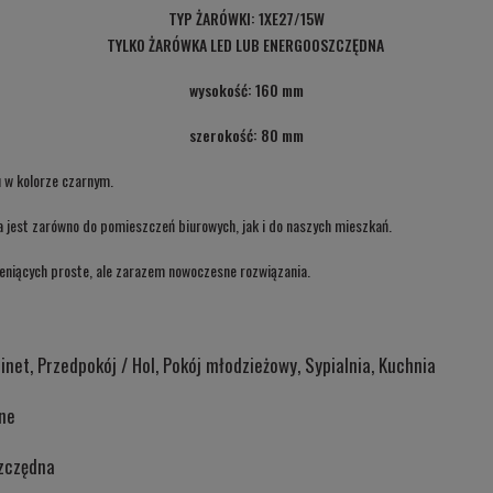
Cena nie zawiera ewentualnych kosztów
TYP ŻARÓWKI: 1XE27/15W
płatności
TYLKO ŻARÓWKA LED LUB ENERGOOSZCZĘDNA
wysokość: 160 mm
szerokość: 80 mm
 w kolorze czarnym.
est zarówno do pomieszczeń biurowych, jak i do naszych mieszkań.
eniących proste, ale zarazem nowoczesne rozwiązania.
inet, Przedpokój / Hol, Pokój młodzieżowy, Sypialnia, Kuchnia
ne
zczędna