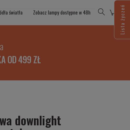
Lista życzeń
ódła światła
Zobacz lampy dostępne w 48h
ia
A OD 499 ZŁ
wa downlight