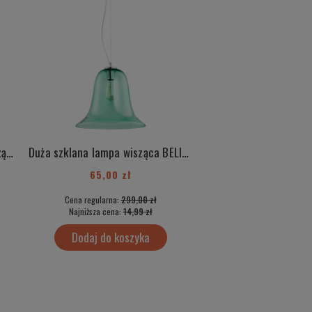
Duża szklana różowa lampa wisząca BELIZE 3714
Duża szklana lampa wisząca BELIZE 3713
65,00 zł
50,00 zł
Cena regularna:
299,00 zł
Cena regularna:
499
Najniższa cena:
14,99 zł
Najniższa cena:
35,
Dodaj do koszyka
Dodaj do kos