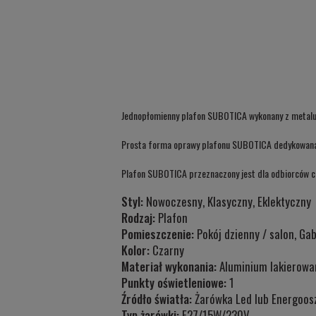
Jednopłomienny plafon SUBOTICA wykonany z metalu
Prosta forma oprawy plafonu SUBOTICA dedykowana j
Plafon SUBOTICA przeznaczony jest dla odbiorców c
Styl:
Nowoczesny, Klasyczny, Eklektyczny
Rodzaj:
Plafon
Pomieszczenie:
Pokój dzienny / salon, Gab
Kolor:
Czarny
Materiał wykonania:
Aluminium lakierowa
Punkty oświetleniowe:
1
Źródło światła:
Żarówka Led lub Energoos
Typ żarówki:
E27/15W/230V