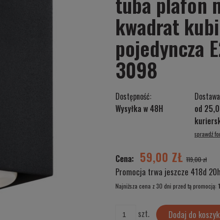
tuba plafon 
kwadrat kubi
pojedyncza 
3098
Dostępność:
Dostawa
Wysyłka w 48H
od 25,0
kurier
sprawdź f
Cena nie zawiera ewentualnych kosztów
płatności
59,00 ZŁ
Cena:
119,00 zł
Promocja trwa jeszcze
418d 20
Najniższa cena z 30 dni przed tą promocją:
Jeżeli produkt jest sprzedawany krócej ni
szt.
Dodaj do koszyk
wyświetlana jest najniższa cena od momen