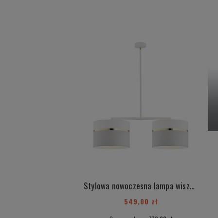
Stylowa nowoczesna lampa wisząca podwójny żyrandol biało szary abażur złoty dekor elementy mosiądzu KASER 901
549,00 zł