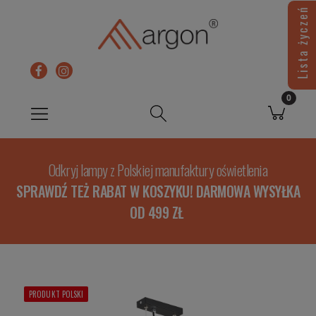
Lista życzeń
Odkryj lampy z Polskiej manufaktury oświetlenia
SPRAWDŹ TEŻ RABAT W KOSZYKU! DARMOWA WYSYŁKA
OD 499 ZŁ
PRODUKT POLSKI