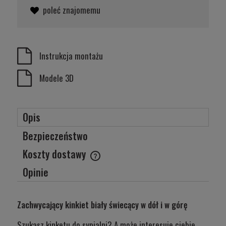
poleć znajomemu
Instrukcja montażu
Modele 3D
Opis
Bezpieczeństwo
Koszty dostawy
Cena nie zawiera ewentualnych kosztów płatności
Opinie
Zachwycający kinkiet biały świecący w dół i w górę
Szukasz kinketu do sypialni? A może interesuje ciebie