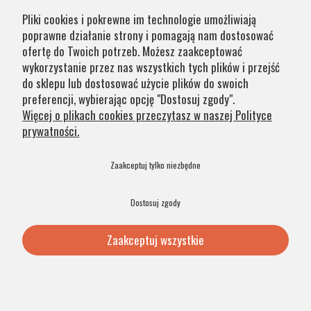
przypadku części produktów wydłużony okres oczekiwania
Pliki cookies i pokrewne im technologie umożliwiają
na zamówienie jest zaznaczony w opisie. Wierzymy, że na
poprawne działanie strony i pomagają nam dostosować
nasze lampy warto czasem poczekać.
ofertę do Twoich potrzeb. Możesz zaakceptować
wykorzystanie przez nas wszystkich tych plików i przejść
do sklepu lub dostosować użycie plików do swoich
Kategorie
preferencji, wybierając opcję "Dostosuj zgody".
Więcej o plikach cookies przeczytasz w naszej Polityce
prywatności.
Obsługa klienta
Zaakceptuj tylko niezbędne
Szybkie linki
Dostosuj zgody
Zaakceptuj wszystkie
© 2026 Argon Lampy. All Rights Reserved. .
Pokaż pełną wersję strony
Sklep internetowy Shoper Premium