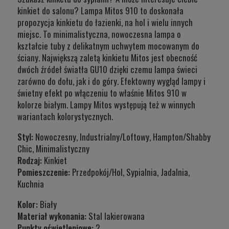
kinkiet do salonu? Lampa Mitos 910 to doskonała
propozycja kinkietu do łazienki, na hol i wielu innych
miejsc. To minimalistyczna, nowoczesna lampa o
kształcie tuby z delikatnym uchwytem mocowanym do
ściany. Największą zaletą kinkietu Mitos jest obecność
dwóch źródeł światła GU10 dzięki czemu lampa świeci
zarówno do dołu, jak i do góry. Efektowny wygląd lampy i
świetny efekt po włączeniu to właśnie Mitos 910 w
kolorze białym. Lampy Mitos występują też w winnych
wariantach kolorystycznych.
Styl:
Nowoczesny, Industrialny/Loftowy, Hampton/Shabby
Chic, Minimalistyczny
Rodzaj:
Kinkiet
Pomieszczenie:
Przedpokój/Hol, Sypialnia, Jadalnia,
Kuchnia
Kolor:
Biały
Materiał wykonania:
Stal lakierowana
Punkty oświetleniowe:
2