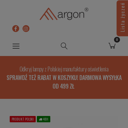
Lista życzeń
Odkryj lampy z Polskiej manufaktury oświetlenia
SPRAWDŹ TEŻ RABAT W KOSZYKU! DARMOWA WYSYŁKA
OD 499 ZŁ
PRODUKT POLSKI
48H