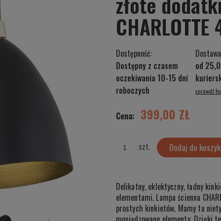
złote dodatki
CHARLOTTE 
Dostępność:
Dostawa
Dostępny z czasem
od 25,0
oczekiwania 10-15 dni
kurier
roboczych
sprawdź f
Cena nie zawiera ewentualnych kosztów
płatności
399,00 ZŁ
Cena:
szt.
Dodaj do koszyk
Delikatny, eklektyczny, ładny kin
elementami. Lampa ścienna CHARL
prostych kinkietów. Mamy tu niety
mosiądzowane elementy. Dzięki t