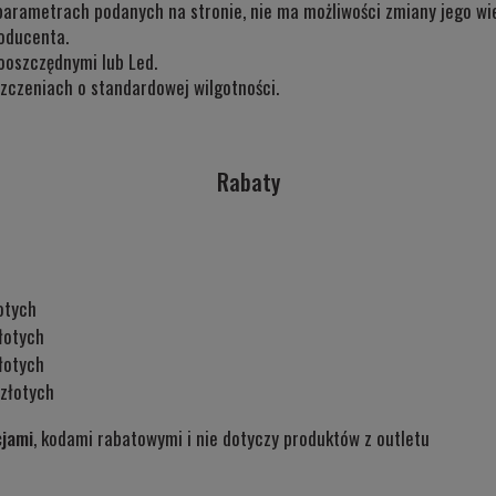
parametrach podanych na stronie, nie ma możliwości zmiany jego wie
oducenta.
ooszczędnymi lub Led.
zczeniach o standardowej wilgotności.
Rabaty
otych
łotych
łotych
złotych
cjami
, kodami rabatowymi i nie dotyczy produktów z outletu