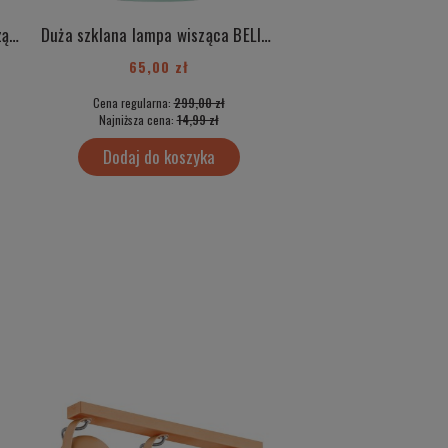
Duża szklana różowa lampa wisząca BELIZE 3714
Duża szklana lampa wisząca BELIZE 3713
65,00 zł
50,00 zł
Cena regularna:
299,00 zł
Cena regularna:
499
Najniższa cena:
14,99 zł
Najniższa cena:
35,
Dodaj do koszyka
Dodaj do kos