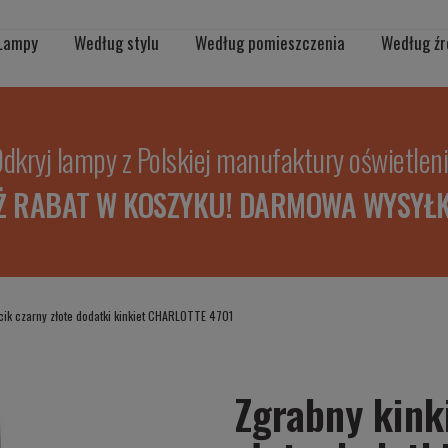
Lampy
Według stylu
Według pomieszczenia
Według źr
dkryj lampy z Polskiej manufaktury oświetlen
Ż RABAT W KOSZYKU! DARMOWA WYSYŁK
cik czarny złote dodatki kinkiet CHARLOTTE 4701
Zgrabny kink