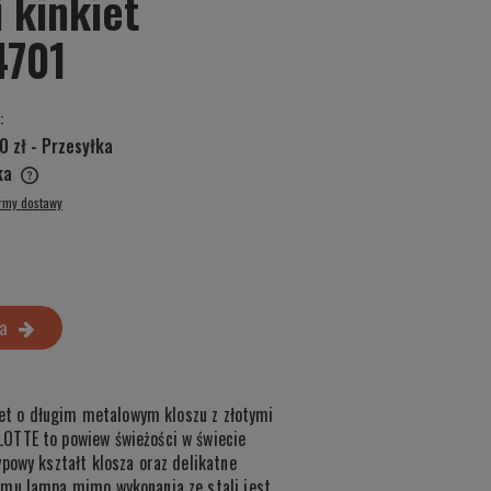
 kinkiet
4701
:
0 zł
- Przesyłka
ska
ormy dostawy
a
kiet o długim metalowym kloszu z złotymi
OTTE to powiew świeżości w świecie
powy kształt klosza oraz delikatne
emu lampa mimo wykonania ze stali jest