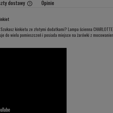
szty dostawy
Opinie
Cena nie zawiera ewentualnych kosztów
inkiet
płatności
Szukasz kinkietu ze złotymi dodatkami? Lampa ścienna CHARLOTTE t
suje do wielu pomieszczeń i posiada miejsce na żarówki z mocowanie