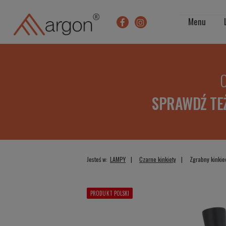
Menu
O
SPRAWDŹ TE
Jesteś w:
LAMPY
Czarne kinkiety
Zgrabny kinkie
PRODUKT POLSKI