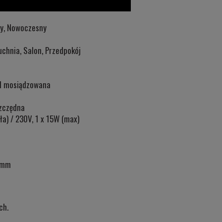
wy, Nowoczesny
Kuchnia, Salon, Przedpokój
al mosiądzowana
zczędna
ła) / 230V, 1 x 15W (max)
0mm
ch.