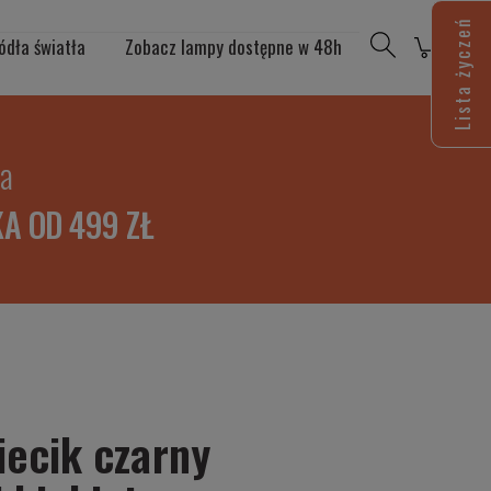
Lista życzeń
ódła światła
Zobacz lampy dostępne w 48h
ia
A OD 499 ZŁ
iecik czarny