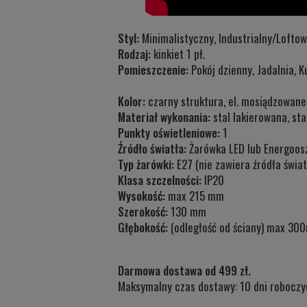
Styl:
Minimalistyczny, Industrialny/Lofto
Rodzaj:
kinkiet 1 pł.
Pomieszczenie:
Pokój dzienny, Jadalnia, 
Kolor:
czarny struktura, el. mosiądzowane
Materiał wykonania:
stal lakierowana, st
Punkty oświetleniowe:
1
Źródło światła:
Żarówka LED lub Energoos
Typ żarówki:
E27 (nie zawiera źródła świat
Klasa szczelności:
IP20
Wysokość:
max 215 mm
Szerokość:
130 mm
Głębokość:
(odległość od ściany)
max 30
Darmowa dostawa od 499 zł.
Maksymalny czas dostawy: 10 dni roboczy