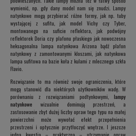
podwieszanych. Takie lampy można też w łatwy sposób
wymienić, np. gdy dany model nam się znudzi. Lampy
natynkowe mogą przybierać różne formy, jak np. tuby
wystającej z sufitu, jak model
Vichy
czy
Tyber
,
montowanego na suficie reflektora, jak podwójny
reflektorek
Doria
czy plafonu płaskiego jak nowoczesna
heksagonalna lampa natynkowa Arizona bądź plafon
natynkowy z zamontowanymi kloszami, jak natynkowa
lampa sufitowa na bazie koła z kulami z mlecznego szkła
Flavio
.
Rozwiązanie to ma również swoje ograniczenia, które
mogą stanowić dla niektórych użytkowników wadę. W
porównaniu z rozwiązaniami podtynkowymi,
lampy
natynkowe
wizualnie dominują przestrzeń, a
zastosowanie zbyt dużej liczby opraw tego typu na małej
powierzchni może wywołać efekt przepełnienia
przestrzeni i optycznie przytłoczyć wnętrze. I jeszcze
jedna kwestia – praktyczna – utrzymanie opraw