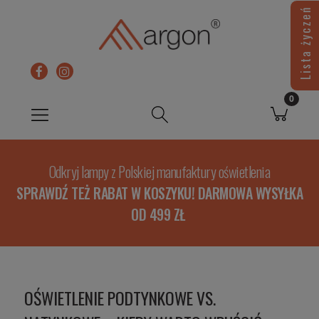
Lista życzeń
Odkryj lampy z Polskiej manufaktury oświetlenia
SPRAWDŹ TEŻ RABAT W KOSZYKU! DARMOWA WYSYŁKA
OD 499 ZŁ
OŚWIETLENIE PODTYNKOWE VS.