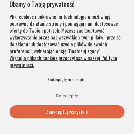
Dbamy o Twoją prywatność
chęci zapewnienia jak najwyższej jakości produktu. W
przypadku części produktów wydłużony okres oczekiwania
Pliki cookies i pokrewne im technologie umożliwiają
na zamówienie jest zaznaczony w opisie. Wierzymy, że na
poprawne działanie strony i pomagają nam dostosować
nasze lampy warto czasem poczekać.
ofertę do Twoich potrzeb. Możesz zaakceptować
wykorzystanie przez nas wszystkich tych plików i przejść
do sklepu lub dostosować użycie plików do swoich
Kategorie
preferencji, wybierając opcję "Dostosuj zgody".
Więcej o plikach cookies przeczytasz w naszej Polityce
prywatności.
Obsługa klienta
Zaakceptuj tylko niezbędne
Szybkie linki
Dostosuj zgody
Zaakceptuj wszystkie
© 2026 Argon Lampy. All Rights Reserved. .
Pokaż pełną wersję strony