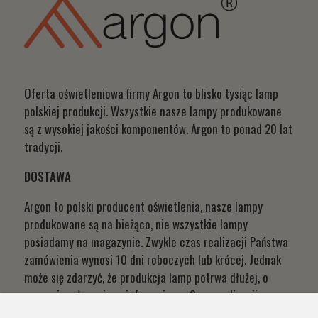
Oferta oświetleniowa firmy Argon to blisko tysiąc lamp
polskiej produkcji. Wszystkie nasze lampy produkowane
są z wysokiej jakości komponentów. Argon to ponad 20 lat
tradycji.
DOSTAWA
Argon to polski producent oświetlenia, nasze lampy
produkowane są na bieżąco, nie wszystkie lampy
posiadamy na magazynie. Zwykle czas realizacji Państwa
zamówienia wynosi 10 dni roboczych lub krócej. Jednak
może się zdarzyć, że produkcja lamp potrwa dłużej, o
czym niezwłocznie poinformujemy. Czas realizacji
Państwa zamówień wynika z systemu naszej produkcji i