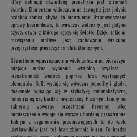
który definiuje oświetlaną przestrzeń jest strumień
świetlny. Elementem widocznym na zewnątrz jest jedynie
ozdobna ramka, chyba, że montujemy ultranowoczesne
oprawy bezramkowe, to wówczas widoczny jest jedynie
czysty otwór, z którego sączy się światło. Dzięki takiemu
rozwiązaniu możliwe jest zachowanie wizualnej
przejrzystości płaszczyzn architektonicznych.
Oświetlenie wpuszczane
ma wiele zalet, a na pierwszym
miejscu można wymienić wizualną czystość i
przestronność wnętrza poprzez brak wystających
elementów. Sufit wydaje się wówczas jednolity i gładki,
doskonale wpisując się w stylistykę minimalistyczną,
industrialną czy bardzo nowoczesną. Poza tym, lampy nie
zabierają wówczas przestrzeni fizycznej, więc
pomieszczenie wydaje się wyższe i bardziej przestronne.
Jednym z argumentów przemawiających tu do wielu
użytkowników jest też brak zbierania kurzu. To bardzo
praktyczna kwestia - schowane oprawy nie mają górnych