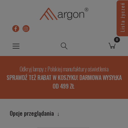
Lista życzeń
Odkryj lampy z Polskiej manufaktury oświetlenia
SPRAWDŹ TEŻ RABAT W KOSZYKU! DARMOWA WYSYŁKA
OD 499 ZŁ
Opcje przeglądania