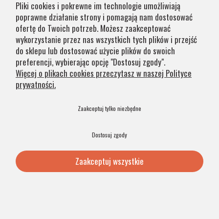
Pliki cookies i pokrewne im technologie umożliwiają
poprawne działanie strony i pomagają nam dostosować
5.0
ofertę do Twoich potrzeb. Możesz zaakceptować
265,00 zł
wykorzystanie przez nas wszystkich tych plików i przejść
do sklepu lub dostosować użycie plików do swoich
Dodaj do koszyka
preferencji, wybierając opcję "Dostosuj zgody".
Więcej o plikach cookies przeczytasz w naszej Polityce
prywatności.
PRODUKT POLSKI
48H
Zaakceptuj tylko niezbędne
Dostosuj zgody
Zaakceptuj wszystkie