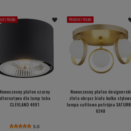
UKT POLSKI
PRODUKT POLSKI
Nowoczesny plafon czarny
Nowoczesny plafon designerski
alternatywa dla lamp tuba
złota obręcz biała kulka stylow
CLEVLAND 4691
lampa sufitowa potrójna SATURN
6248
5.0