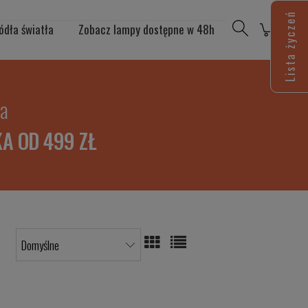
Lista życzeń
ódła światła
Zobacz lampy dostępne w 48h
ia
A OD 499 ZŁ