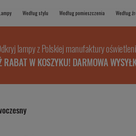
Lampy
Według stylu
Według pomieszczenia
Według źr
dkryj lampy z Polskiej manufaktury oświetlen
Ż RABAT W KOSZYKU! DARMOWA WYSYŁK
woczesny