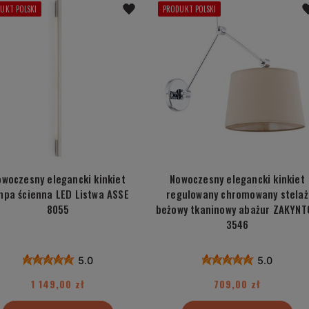
UKT POLSKI
PRODUKT POLSKI
owoczesny elegancki kinkiet
Nowoczesny elegancki kinkiet
mpa ścienna LED Listwa ASSE
regulowany chromowany stelaż
8055
beżowy tkaninowy abażur ZAKYNT
3546
5.0
5.0
1 149,00 zł
709,00 zł