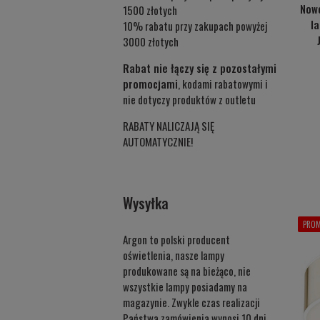
Now
1500 złotych
l
10% rabatu przy zakupach powyżej
3000 złotych
Rabat nie łączy się z pozostałymi
promocjami
, kodami rabatowymi i
nie dotyczy produktów z outletu
RABATY NALICZAJĄ SIĘ
AUTOMATYCZNIE!
Wysyłka
PROM
Argon to polski producent
oświetlenia, nasze lampy
produkowane są na bieżąco, nie
wszystkie lampy posiadamy na
magazynie. Zwykle czas realizacji
Państwa zamówienia wynosi 10 dni