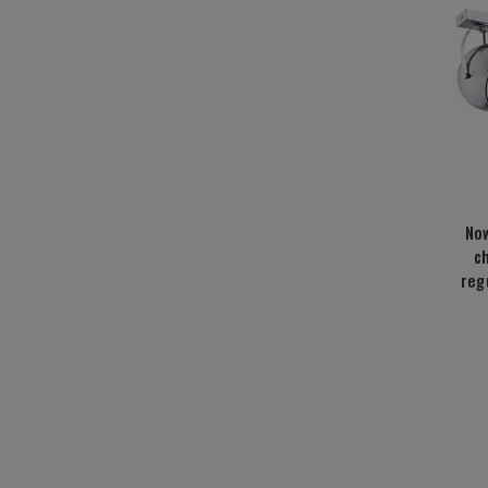
No
c
reg