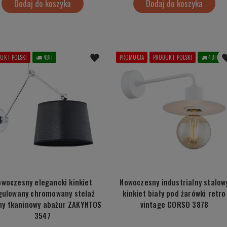
Dodaj do koszyka
Dodaj do koszyka
UKT POLSKI
48H
PROMOCJA
PRODUKT POLSKI
48H
owoczesny elegancki kinkiet
Nowoczesny industrialny stalow
gulowany chromowany stelaż
kinkiet biały pod żarówki retro
ny tkaninowy abażur ZAKYNTOS
vintage CORSO 3878
3547