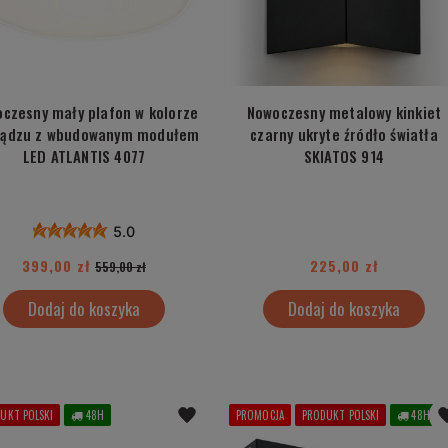
czesny mały plafon w kolorze
Nowoczesny metalowy kinkiet
iądzu z wbudowanym modułem
czarny ukryte źródło światła
LED ATLANTIS 4077
SKIATOS 914
5.0
399,00 zł
225,00 zł
559,00 zł
Dodaj do koszyka
Dodaj do koszyka
UKT POLSKI
48H
PROMOCJA
PRODUKT POLSKI
48H