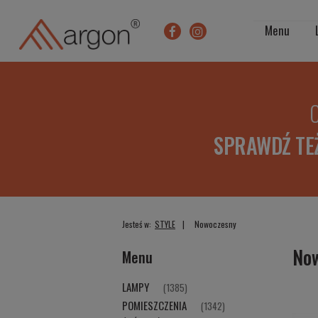
Menu
O
SPRAWDŹ TE
Jesteś w:
STYLE
Nowoczesny
No
Menu
LAMPY
(1385)
POMIESZCZENIA
(1342)