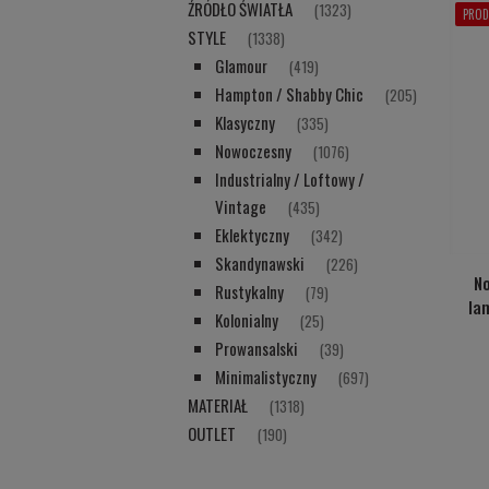
ŹRÓDŁO ŚWIATŁA
(1323)
PROD
STYLE
(1338)
Glamour
(419)
Hampton / Shabby Chic
(205)
Klasyczny
(335)
Nowoczesny
(1076)
Industrialny / Loftowy /
Vintage
(435)
Eklektyczny
(342)
Skandynawski
(226)
N
Rustykalny
(79)
la
Kolonialny
(25)
Prowansalski
(39)
Minimalistyczny
(697)
MATERIAŁ
(1318)
OUTLET
(190)