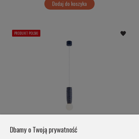
Dodaj do koszyka
PRODUKT POLSKI
lampa wisząca ceramika Bolesławiec –
Dbamy o Twoją prywatność
granatowa, biała kulka ręcznie zdobiona BOLL