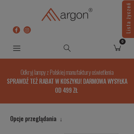
Lista życzeń
Odkryj lampy z Polskiej manufaktury oświetlenia
SPRAWDŹ TEŻ RABAT W KOSZYKU! DARMOWA WYSYŁKA
OD 499 ZŁ
Opcje przeglądania