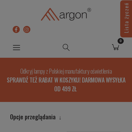
Lista życzeń
Odkryj lampy z Polskiej manufaktury oświetlenia
SPRAWDŹ TEŻ RABAT W KOSZYKU! DARMOWA WYSYŁKA
OD 499 ZŁ
Opcje przeglądania