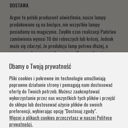
DOSTAWA
Argon to polski producent oświetlenia, nasze lampy
produkowane są na bieżąco, nie wszystkie lampy
posiadamy na magazynie. Zwykle czas realizacji Państwa
zamówienia wynosi 10 dni roboczych lub krócej. Jednak
może się zdarzyć, że produkcja lamp potrwa dłużej, o
czym niezwłocznie poinformujemy. Czas realizacji
Państwa zamówień wynika z systemu naszej produkcji i
Dbamy o Twoją prywatność
chęci zapewnienia jak najwyższej jakości produktu. W
przypadku części produktów wydłużony okres oczekiwania
Pliki cookies i pokrewne im technologie umożliwiają
na zamówienie jest zaznaczony w opisie. Wierzymy, że na
poprawne działanie strony i pomagają nam dostosować
nasze lampy warto czasem poczekać.
ofertę do Twoich potrzeb. Możesz zaakceptować
wykorzystanie przez nas wszystkich tych plików i przejść
do sklepu lub dostosować użycie plików do swoich
Kategorie
preferencji, wybierając opcję "Dostosuj zgody".
Więcej o plikach cookies przeczytasz w naszej Polityce
prywatności.
Obsługa klienta