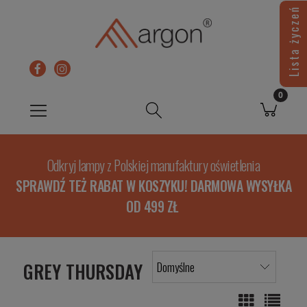
Lista życzeń
Odkryj lampy z Polskiej manufaktury oświetlenia
SPRAWDŹ TEŻ RABAT W KOSZYKU! DARMOWA WYSYŁKA
OD 499 ZŁ
GREY THURSDAY