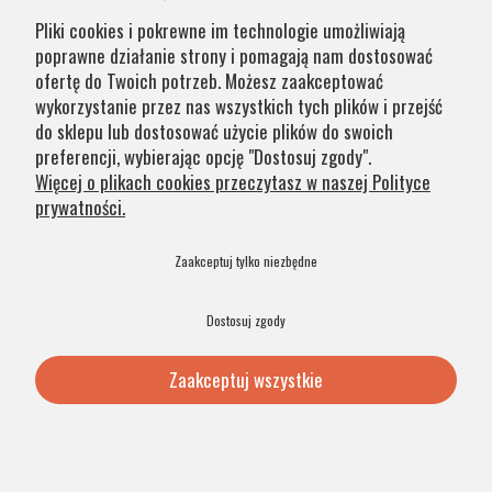
przypadku części produktów wydłużony okres oczekiwania
Pliki cookies i pokrewne im technologie umożliwiają
na zamówienie jest zaznaczony w opisie. Wierzymy, że na
poprawne działanie strony i pomagają nam dostosować
nasze lampy warto czasem poczekać.
ofertę do Twoich potrzeb. Możesz zaakceptować
wykorzystanie przez nas wszystkich tych plików i przejść
do sklepu lub dostosować użycie plików do swoich
Kategorie
preferencji, wybierając opcję "Dostosuj zgody".
Więcej o plikach cookies przeczytasz w naszej Polityce
prywatności.
Obsługa klienta
Zaakceptuj tylko niezbędne
Szybkie linki
Dostosuj zgody
Zaakceptuj wszystkie
© 2026 Argon Lampy. All Rights Reserved. .
Pokaż pełną wersję strony
Sklep internetowy Shoper Premium