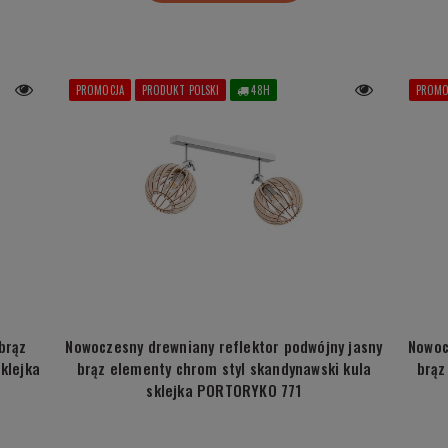
PROMOCJA
PRODUKT POLSKI
48H
PROMO
brąz
Nowoczesny drewniany reflektor podwójny jasny
Nowoc
klejka
brąz elementy chrom styl skandynawski kula
brąz
sklejka PORTORYKO 771