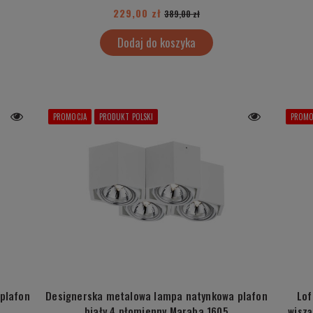
229,00 zł
389,00 zł
Dodaj do koszyka
PROMOCJA
PRODUKT POLSKI
PROMO
plafon
Designerska metalowa lampa natynkowa plafon
Lof
biały 4 płomienny Maraba 1605
wiszą