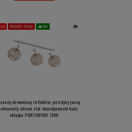
CJA
PRODUKT POLSKI
48H
zesny drewniany reflektor potrójny jasny
 elementy chrom styl skandynawski kula
sklejka PORTORYKO 1306