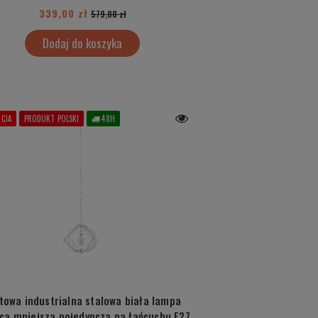
339,00 zł
579,00 zł
Dodaj do koszyka
CJA
PRODUKT POLSKI
48H
towa industrialna stalowa biała lampa
ca mniejsza pojedyncza na łańcuchu E27