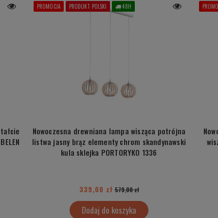
PROMOCJA
PRODUKT POLSKI
48H
PROMO
tałcie
Nowoczesna drewniana lampa wisząca potrójna
Nowo
 BELEN
listwa jasny brąz elementy chrom skandynawski
wis
kula sklejka PORTORYKO 1336
339,00 zł
579,00 zł
Dodaj do koszyka