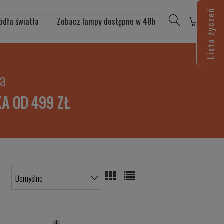
Lista życzeń
ódła światła
Zobacz lampy dostępne w 48h
ia
A OD 499 ZŁ