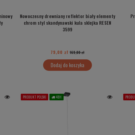
ninowy
Nowoczesny drewniany reflektor biały elementy
Pr
ły
chrom styl skandynawski kula sklejka RESEN
3599
79,00 zł
169,00 zł
Dodaj do koszyka
PRODUKT POLSKI
48H
PRODU