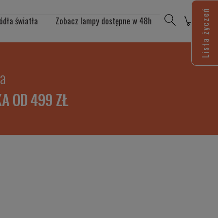
Lista życzeń
ódła światła
Zobacz lampy dostępne w 48h
ia
A OD 499 ZŁ