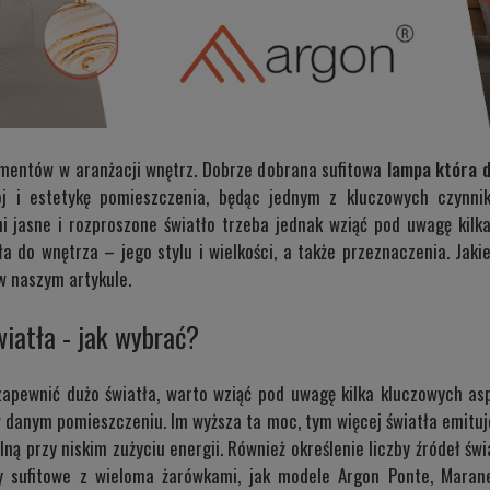
ementów w aranżacji wnętrz. Dobrze dobrana sufitowa
lampa która d
ój i estetykę pomieszczenia, będąc jednym z kluczowych czynnik
i jasne i rozproszone światło trzeba jednak wziąć pod uwagę kilk
a do wnętrza – jego stylu i wielkości, a także przeznaczenia. Jakie
 w naszym artykule.
iatła - jak wybrać?
apewnić dużo światła, warto wziąć pod uwagę kilka kluczowych aspe
 danym pomieszczeniu. Im wyższa ta moc, tym więcej światła emitu
lną przy niskim zużyciu energii. Również określenie liczby źródeł 
 sufitowe z wieloma żarówkami, jak modele Argon
Ponte
,
Marane