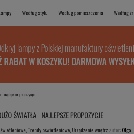
Lampy
Według stylu
Według pomieszczenia
Według źr
dkryj lampy z Polskiej manufaktury oświetlen
Ż RABAT W KOSZYKU! DARMOWA WYSYŁK
a - najlepsze propozycje
UŻO ŚWIATŁA - NAJLEPSZE PROPOZYCJE
oświetleniowe
,
Trendy oświetleniowe
,
Urządzenie wnętrz
autor:
Olga