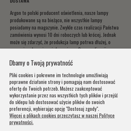
DOSTAWA
Argon to polski producent oświetlenia, nasze lampy
produkowane są na bieżąco, nie wszystkie lampy
posiadamy na magazynie. Zwykle czas realizacji Państwa
zamówienia wynosi 10 dni roboczych lub krócej. Jednak
może się zdarzyć, że produkcja lamp potrwa dłużej, o
czym niezwłocznie poinformujemy. Czas realizacji
Państwa zamówień wynika z systemu naszej produkcji i
Dbamy o Twoją prywatność
chęci zapewnienia jak najwyższej jakości produktu. W
przypadku części produktów wydłużony okres oczekiwania
Pliki cookies i pokrewne im technologie umożliwiają
na zamówienie jest zaznaczony w opisie. Wierzymy, że na
poprawne działanie strony i pomagają nam dostosować
nasze lampy warto czasem poczekać.
ofertę do Twoich potrzeb. Możesz zaakceptować
wykorzystanie przez nas wszystkich tych plików i przejść
do sklepu lub dostosować użycie plików do swoich
Kategorie
preferencji, wybierając opcję "Dostosuj zgody".
Więcej o plikach cookies przeczytasz w naszej Polityce
prywatności.
Obsługa klienta