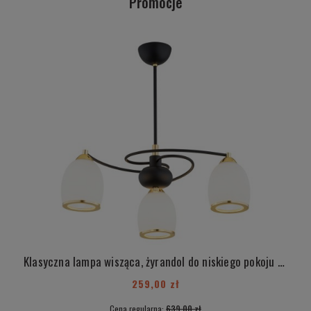
Promocje
Klasyczna lampa wisząca, żyrandol do niskiego pokoju trójpłomienny złote detale ISCAR 6144
259,00 zł
Cena regularna:
639,00 zł