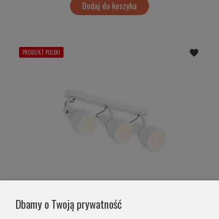
Dodaj do koszyka
PRODUKT POLSKI
Funkcjonalny stalowy reflektor plafon 3-
Dbamy o Twoją prywatność
płomienny biały z możliwością regulacji