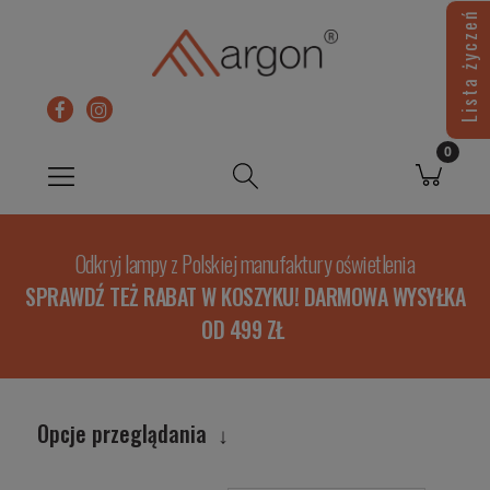
Lista życzeń
Odkryj lampy z Polskiej manufaktury oświetlenia
SPRAWDŹ TEŻ RABAT W KOSZYKU! DARMOWA WYSYŁKA
OD 499 ZŁ
Opcje przeglądania