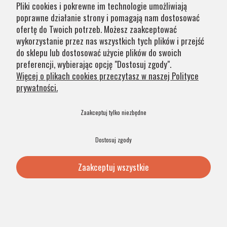
nowoczesny styl listwa FOGO 1296
Pliki cookies i pokrewne im technologie umożliwiają
poprawne działanie strony i pomagają nam dostosować
ofertę do Twoich potrzeb. Możesz zaakceptować
wykorzystanie przez nas wszystkich tych plików i przejść
do sklepu lub dostosować użycie plików do swoich
299,00 zł
preferencji, wybierając opcję "Dostosuj zgody".
Więcej o plikach cookies przeczytasz w naszej Polityce
prywatności.
Zaakceptuj tylko niezbędne
PRODUKT POLSKI
48H
Dostosuj zgody
Zaakceptuj wszystkie