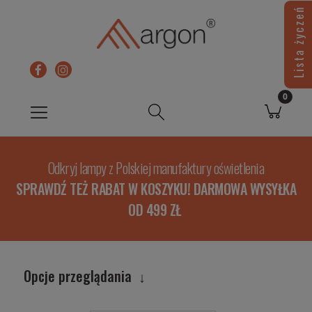
Lista życzeń
Odkryj lampy z Polskiej manufaktury oświetlenia
SPRAWDŹ TEŻ RABAT W KOSZYKU! DARMOWA WYSYŁKA
OD 499 ZŁ
Opcje przeglądania