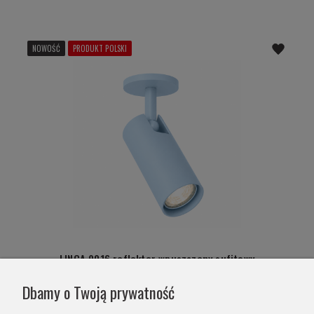
NOWOŚĆ
PRODUKT POLSKI
LINCA 9016 reflektor wpuszczany sufitowy
regulowany GU10 błękitny baby
Dbamy o Twoją prywatność