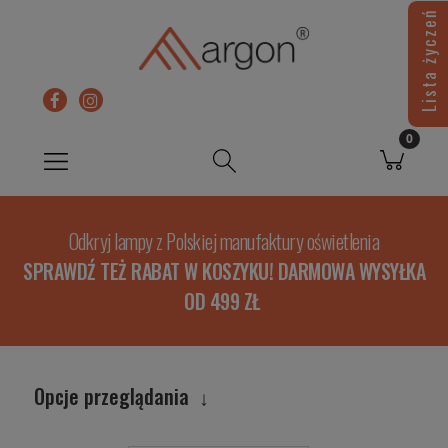
Lista życzeń
Odkryj lampy z Polskiej manufaktury oświetlenia
SPRAWDŹ TEŻ RABAT W KOSZYKU! DARMOWA WYSYŁKA
OD 499 ZŁ
Opcje przeglądania