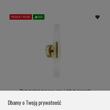
PRODUKT POLSKI
48H
Złoty kinkiet świecący góra i dół do łazienki
Taylor 7205
Dbamy o Twoją prywatność